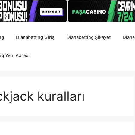
ng
Dianabetting Giriş
Dianabetting Şikayet
Diana
ng Yeni Adresi
kjack kuralları