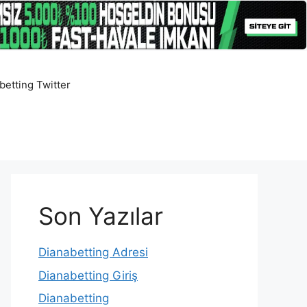
betting Twitter
Son Yazılar
Dianabetting Adresi
Dianabetting Giriş
Dianabetting