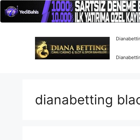
İçeriğe
atla
Dianabetti
Dianabetti
dianabetting blac