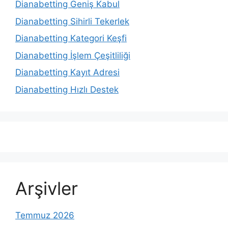
Dianabetting Geniş Kabul
Dianabetting Sihirli Tekerlek
Dianabetting Kategori Keşfi
Dianabetting İşlem Çeşitliliği
Dianabetting Kayıt Adresi
Dianabetting Hızlı Destek
Arşivler
Temmuz 2026