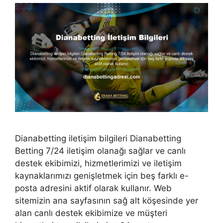
Dianabetting iletişim bilgileri Dianabetting
Betting 7/24 iletişim olanağı sağlar ve canlı
destek ekibimizi, hizmetlerimizi ve iletişim
kaynaklarımızı genişletmek için beş farklı e-
posta adresini aktif olarak kullanır. Web
sitemizin ana sayfasının sağ alt köşesinde yer
alan canlı destek ekibimize ve müşteri