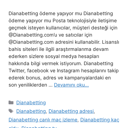
Dianabetting ödeme yapıyor mu Dianabetting
ödeme yapıyor mu Posta teknolojisiyle iletişime
geçmek isteyen kullanıcılar, müşteri desteği için
@Dianabetting.com’u ve satıcılar için
@Dianabetting.com adresini kullanabilir. Lisanslı
bahis siteleri ile ilgili araştırmalarıma devam
ederken sizlere sosyal medya hesapları
hakkında bilgi vermek istiyorum. Dianabetting
Twitter, facebook ve Instagram hesaplarını takip
ederek bonus, adres ve kampanyalardaki en
son yeniliklerden …
Devamını oku…
Kategoriler
Dianabetting
Etiketler
Dianabetting
,
Dianabetting adresi
,
Dianabetting canlı maç izleme
,
Dianabetting kaç