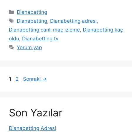
Kategoriler
Dianabetting
Etiketler
Dianabetting
,
Dianabetting adresi
,
Dianabetting canlı maç izleme
,
Dianabetting kaç
oldu
,
Dianabetting tv
Yorum yap
Yazı
Sayfa
Sayfa
1
2
Sonraki
→
dolaşımı
Son Yazılar
Dianabetting Adresi