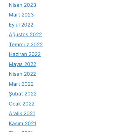
Nisan 2023
Mart 2023
Eylül 2022
Ağustos 2022
Temmuz 2022
Haziran 2022
Mayıs 2022
Nisan 2022
Mart 2022
Şubat 2022
Ocak 2022
Aralık 2021
Kasım 2021