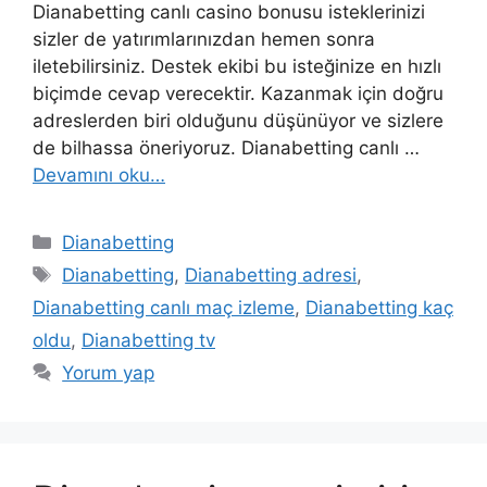
Dianabetting canlı casino bonusu isteklerinizi
sizler de yatırımlarınızdan hemen sonra
iletebilirsiniz. Destek ekibi bu isteğinize en hızlı
biçimde cevap verecektir. Kazanmak için doğru
adreslerden biri olduğunu düşünüyor ve sizlere
de bilhassa öneriyoruz. Dianabetting canlı …
Devamını oku…
Kategoriler
Dianabetting
Etiketler
Dianabetting
,
Dianabetting adresi
,
Dianabetting canlı maç izleme
,
Dianabetting kaç
oldu
,
Dianabetting tv
Yorum yap