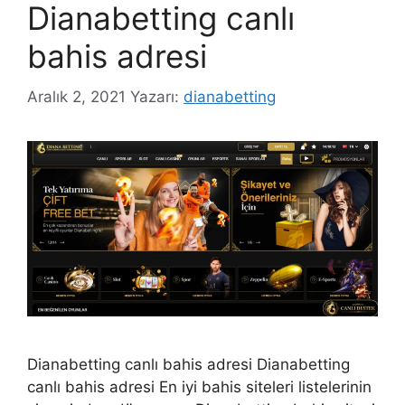
Dianabetting canlı
bahis adresi
Aralık 2, 2021
Yazarı:
dianabetting
Dianabetting canlı bahis adresi Dianabetting
canlı bahis adresi En iyi bahis siteleri listelerinin