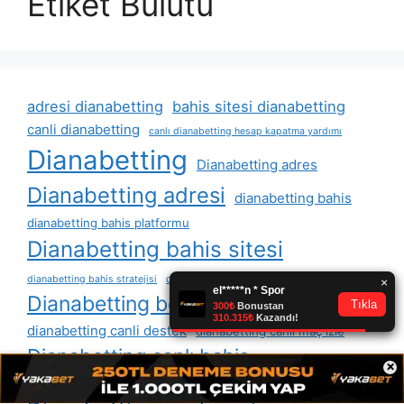
Etiket Bulutu
adresi dianabetting
bahis sitesi dianabetting
canli dianabetting
canlı dianabetting hesap kapatma yardımı
Dianabetting
Dianabetting adres
Dianabetting adresi
dianabetting bahis
dianabetting bahis platformu
Dianabetting bahis sitesi
dianabetting bahis stratejisi
dianabetting bahis yapın
Dianabetting bonus
dianabetting bonusları
dianabetting canli destek
dianabetting canli maç izle
Dianabetting canlı bahis
×
dianabetting canlı bahis siteleri