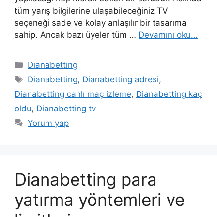
tüm yarış bilgilerine ulaşabileceğiniz TV
seçeneği sade ve kolay anlaşılır bir tasarıma
sahip. Ancak bazı üyeler tüm …
Devamını oku…
Kategoriler
Dianabetting
Etiketler
Dianabetting
,
Dianabetting adresi
,
Dianabetting canlı maç izleme
,
Dianabetting kaç
oldu
,
Dianabetting tv
Yorum yap
Dianabetting para
yatırma yöntemleri ve