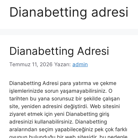
Dianabetting adresi
Dianabetting Adresi
Temmuz 11, 2026
Yazarı:
admin
Dianabetting Adresi para yatırma ve çekme
işlemlerinizde sorun yaşamayabilirsiniz. O
tarihten bu yana sorunsuz bir şekilde çalışan
site, yeniden adresini değiştirdi. Web sitesini
ziyaret etmek için yeni Dianabetting giriş
adresinizi kullanabilirsiniz. Dianabetting
aralarından seçim yapabileceğiniz pek çok farklı
oyunun bulunduğu bir web sitesidir, bu nedenle