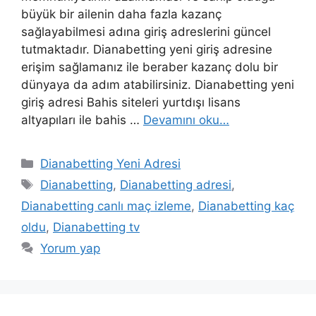
büyük bir ailenin daha fazla kazanç
sağlayabilmesi adına giriş adreslerini güncel
tutmaktadır. Dianabetting yeni giriş adresine
erişim sağlamanız ile beraber kazanç dolu bir
dünyaya da adım atabilirsiniz. Dianabetting yeni
giriş adresi Bahis siteleri yurtdışı lisans
altyapıları ile bahis …
Devamını oku…
Kategoriler
Dianabetting Yeni Adresi
Etiketler
Dianabetting
,
Dianabetting adresi
,
Dianabetting canlı maç izleme
,
Dianabetting kaç
oldu
,
Dianabetting tv
Yorum yap