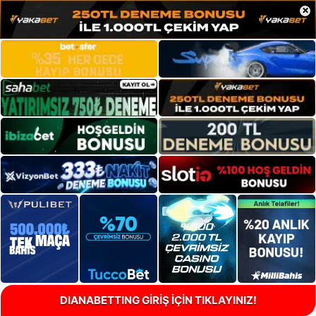
×
DIANABETTING GİRİŞ İÇİN TIKLAYINIZ!