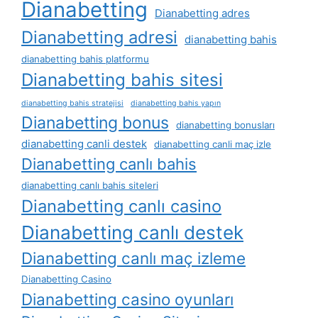
Dianabetting
Dianabetting adres
Dianabetting adresi
dianabetting bahis
dianabetting bahis platformu
Dianabetting bahis sitesi
dianabetting bahis stratejisi
dianabetting bahis yapın
Dianabetting bonus
dianabetting bonusları
dianabetting canli destek
dianabetting canli maç izle
Dianabetting canlı bahis
dianabetting canlı bahis siteleri
Dianabetting canlı casino
Dianabetting canlı destek
Dianabetting canlı maç izleme
Dianabetting Casino
Dianabetting casino oyunları