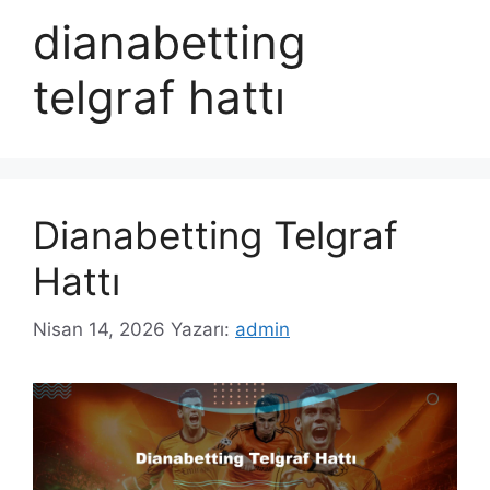
dianabetting
telgraf hattı
Dianabetting Telgraf
Hattı
Nisan 14, 2026
Yazarı:
admin