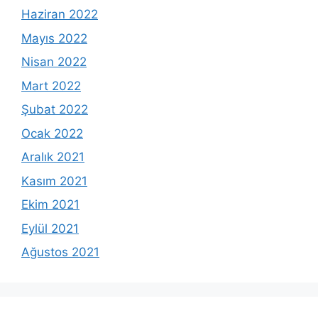
Haziran 2022
Mayıs 2022
Nisan 2022
Mart 2022
Şubat 2022
Ocak 2022
Aralık 2021
Kasım 2021
Ekim 2021
Eylül 2021
Ağustos 2021