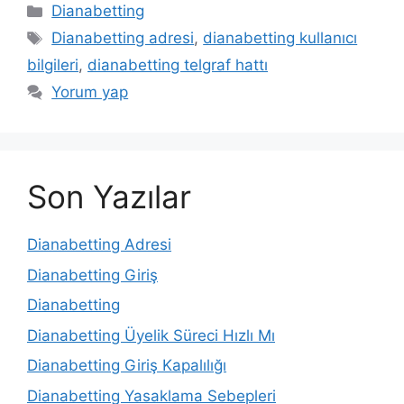
Kategoriler
Dianabetting
Etiketler
Dianabetting adresi
,
dianabetting kullanıcı
bilgileri
,
dianabetting telgraf hattı
Yorum yap
Son Yazılar
Dianabetting Adresi
Dianabetting Giriş
Dianabetting
Dianabetting Üyelik Süreci Hızlı Mı
Dianabetting Giriş Kapalılığı
Dianabetting Yasaklama Sebepleri