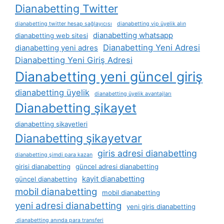
Dianabetting Twitter
dianabetting twitter hesap sağlayıcısı
dianabetting vip üyelik alın
dianabetting whatsapp
dianabetting web sitesi
Dianabetting Yeni Adresi
dianabetting yeni adres
Dianabetting Yeni Giriş Adresi
Dianabetting yeni güncel giriş
dianabetting üyelik
dianabetting üyelik avantajları
Dianabetting şikayet
dianabetting şikayetleri
Dianabetting şikayetvar
giris adresi dianabetting
dianabetting şimdi para kazan
girisi dianabetting
güncel adresi dianabetting
kayit dianabetting
güncel dianabetting
mobil dianabetting
mobil dianabetting
yeni adresi dianabetting
yeni giris dianabetting
dianabetting anında para transferi