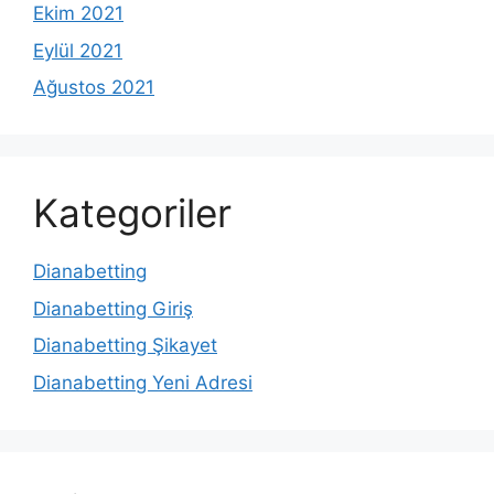
Ekim 2021
Eylül 2021
Ağustos 2021
Kategoriler
Dianabetting
Dianabetting Giriş
Dianabetting Şikayet
Dianabetting Yeni Adresi