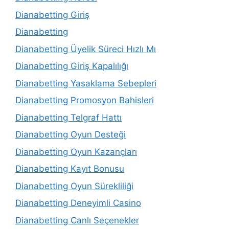
Dianabetting Giriş
Dianabetting
Dianabetting Üyelik Süreci Hızlı Mı
Dianabetting Giriş Kapalılığı
Dianabetting Yasaklama Sebepleri
Dianabetting Promosyon Bahisleri
Dianabetting Telgraf Hattı
Dianabetting Oyun Desteği
Dianabetting Oyun Kazançları
Dianabetting Kayıt Bonusu
Dianabetting Oyun Sürekliliği
Dianabetting Deneyimli Casino
Dianabetting Canlı Seçenekler