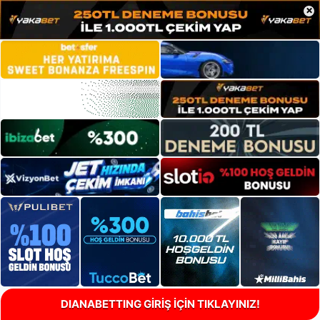
×
DIANABETTING GİRİŞ İÇİN TIKLAYINIZ!