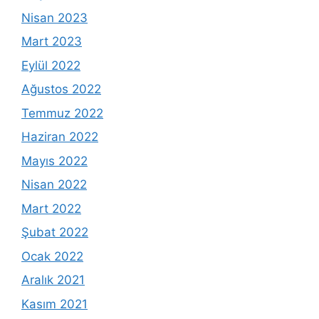
Nisan 2023
Mart 2023
Eylül 2022
Ağustos 2022
Temmuz 2022
Haziran 2022
Mayıs 2022
Nisan 2022
Mart 2022
Şubat 2022
Ocak 2022
Aralık 2021
Kasım 2021