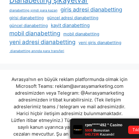
Dianabetting şikayetvar
giris adresi dianabetting
dianabetting şimdi para kazan
girisi dianabetting
güncel adresi dianabetting
kayit dianabetting
güncel dianabetting
mobil dianabetting
mobil dianabetting
yeni adresi dianabetting
yeni giris dianabetting
dianabetting anında para transferi
Avrasya'nın en büyük reklam platformunda olmak için
Microsoft Teams:
reklam@avrasyamarketing.com
adresimizden veya Telegram: @Avrasyamarketing
adresimizden irtibat kurabilirsiniz. (Tek iletişim
adreslerimiz teams / telegram ve mail adresimizdir.
Harici hiçbir iletişim adresimiz bulunmamaktadır.
Lütfen itibar etmeyiniz.) Türkiye yasalarına göre 7258
sayılı kanun uyarınca yasa dışı bahis oynamanın
cezaları mevcuttur. Şu an bulunduğunuz site hiç bir