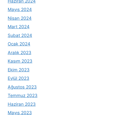
Haziran 2024
Mayıs 2024
Nisan 2024
Mart 2024
Şubat 2024
Ocak 2024
Aralık 2023
Kasım 2023
Ekim 2023
Eylül 2023
Ağustos 2023
Temmuz 2023
Haziran 2023
Mayıs 2023