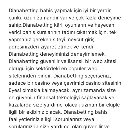
Dianabetting bahis yapmak için iyi bir yerdir,
çünkü uzun zamandır var ve çok fazla deneyime
sahip.Dianabetting kârlı oyunların ve heyecan
verici bahis kurslarının tadını çıkarmak için, tek
yapmanız gereken siteyi mevcut giriş
adresinizden ziyaret etmek ve kendi
Dianabetting deneyiminizi deneyimlemek.
Dianabetting güvenilir ve lisanslı bir web sitesi
olduğu için sektördeki en popüler web
sitelerinden biridir. Dianabetting seçerseniz,
sadece bir casino veya çevrimiçi casino sitesinin
üyesi olmakla kalmayacak, aynı zamanda size
en güvenilir finansal teknolojiyi sağlayacak ve
kazalarda size yardımcı olacak uzman bir ekiple
ilgili bir ekibiniz olacak. Dianabetting bahis
faaliyetlerinizle ilgili sorunlarınız veya
sorularınızda size yardımcı olan güvenilir ve