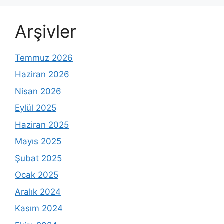
Arşivler
Temmuz 2026
Haziran 2026
Nisan 2026
Eylül 2025
Haziran 2025
Mayıs 2025
Şubat 2025
Ocak 2025
Aralık 2024
Kasım 2024