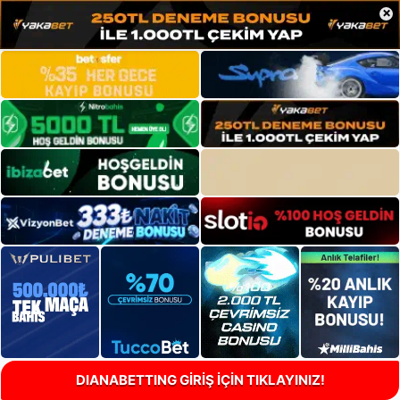
×
DIANABETTING GİRİŞ İÇİN TIKLAYINIZ!