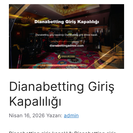
Dianabetting Giriş
Kapalılığı
Nisan 16, 2026
Yazarı:
admin