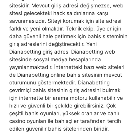
sitesidir. Mevcut giriş adresi değişmezse, web
sitesi gelecekteki hack saldırılarına karşı
savunmasızdır. Siteyi korumak için site adresi
farklı ve yeni olmalıdır. Teknik ekip, üyeler için
daha güvenli hale getirmek için bahis sisteminin
giriş adreslerini değiştirecektir. Yeni
Dianabetting giriş adresi Dianabetting web
sitesinde sosyal medya hesaplarında
yayınlanmaktadır. İnternetteki bazı web siteleri
de Dianabetting online bahis sitesinin mevcut
oturumunu göstermektedir. Dianabetting
çevrimiçi bahis sitesinin giriş adresini bulmak
için internette bir arama motoru kullanabilir ve
hızlı ve güvenli bir şekilde girebilirsiniz. Çok
çeşitli bahis oyunları, yüksek oranlar ve canlı
casino oyunları ile bahisçiler tarafından tercih
edilen güvenilir bahis sitelerinden biridir.