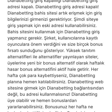
Dianabetting giriş kapalılığı Dianabetting giriş
adresi kapalı. Dianabetting giriş adresi kapalı!
Dianabetting bahis sitesi artık erişmek için giriş
bilgilerinizi girmenizi gerektiriyor. Şimdi siteye
giriş yapmak için eski adresi kullanabilirsiniz.
Bahis sitesini kullanmak için Dianabetting giriş
yapmanız gerekir. Şirket, kullanıcılarına kayıtlı
oyunculara önem verdiğini ve size birçok bonus
fırsatı sunduğunu gösteriyor. Yüksek tanıtım
alternatifleri ile alternatifler yayınlayan siteler,
üyelerine yeni bir bonus alternatif olarak haftalık
hasar bonus alternatifini aktif hale getirir. Her
hafta çok para kaybettiyseniz, Dianabetting
planına hemen katılabilirsiniz. Dianabetting web
sitesine girmek için Dianabetting bağlantısından
değil, bu adresi kullanmalısınız! Dianabetting
üye olabilir ve hemen bonuslardan
yararlanabilirsiniz. Bonusunuz her hafta ne