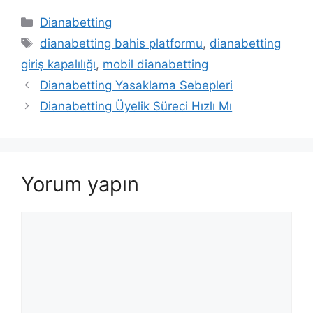
Kategoriler
Dianabetting
Etiketler
dianabetting bahis platformu
,
dianabetting
giriş kapalılığı
,
mobil dianabetting
Yazı
Dianabetting Yasaklama Sebepleri
dolaşımı
Dianabetting Üyelik Süreci Hızlı Mı
Yorum yapın
Yorum