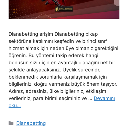
Dianabetting erişim Dianabetting pikap
sektörüne katılımını keşfedin ve birinci sınıf
hizmet almak için neden üye olmanız gerektiğini
öğrenin. Bu yöntemi takip ederek hangi
bonusun sizin için en avantajlı olacağını net bir
şekilde anlayacaksınız. Üyelik sürecinde
beklenmedik sorunlarla karşılaşmamak için
bilgilerinizi doğru vermeniz büyük önem taşıyor.
Adınız, adresiniz, ülke bilgileriniz, etkileşim
verileriniz, para birimi seçiminiz ve …
Devamını
oku…
Kategoriler
Dianabetting