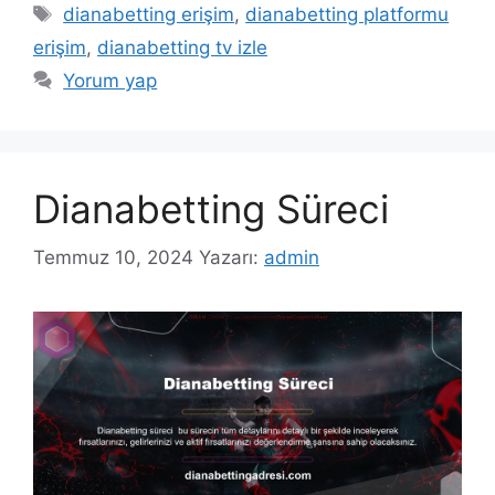
Etiketler
dianabetting erişim
,
dianabetting platformu
erişim
,
dianabetting tv izle
Yorum yap
Dianabetting Süreci
Temmuz 10, 2024
Yazarı:
admin