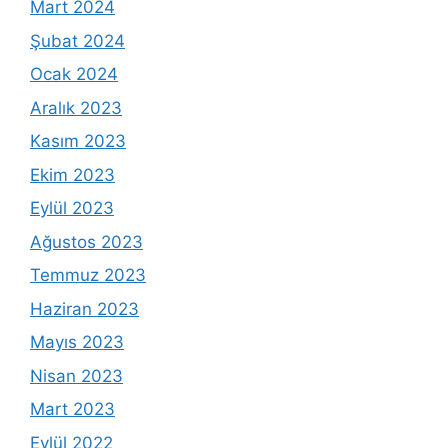
Mart 2024
Şubat 2024
Ocak 2024
Aralık 2023
Kasım 2023
Ekim 2023
Eylül 2023
Ağustos 2023
Temmuz 2023
Haziran 2023
Mayıs 2023
Nisan 2023
Mart 2023
Eylül 2022