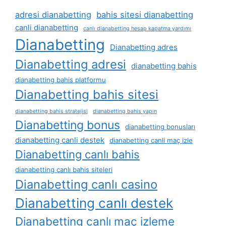
adresi dianabetting
bahis sitesi dianabetting
canli dianabetting
canlı dianabetting hesap kapatma yardımı
Dianabetting
Dianabetting adres
Dianabetting adresi
dianabetting bahis
dianabetting bahis platformu
Dianabetting bahis sitesi
dianabetting bahis stratejisi
dianabetting bahis yapın
Dianabetting bonus
dianabetting bonusları
dianabetting canli destek
dianabetting canli maç izle
Dianabetting canlı bahis
dianabetting canlı bahis siteleri
Dianabetting canlı casino
Dianabetting canlı destek
Dianabetting canlı maç izleme