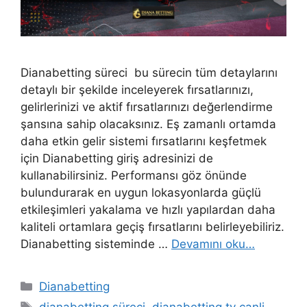
Dianabetting süreci bu sürecin tüm detaylarını
detaylı bir şekilde inceleyerek fırsatlarınızı,
gelirlerinizi ve aktif fırsatlarınızı değerlendirme
şansına sahip olacaksınız. Eş zamanlı ortamda
daha etkin gelir sistemi fırsatlarını keşfetmek
için Dianabetting giriş adresinizi de
kullanabilirsiniz. Performansı göz önünde
bulundurarak en uygun lokasyonlarda güçlü
etkileşimleri yakalama ve hızlı yapılardan daha
kaliteli ortamlara geçiş fırsatlarını belirleyebiliriz.
Dianabetting sisteminde …
Devamını oku…
Kategoriler
Dianabetting
Etiketler
dianabetting süreci
,
dianabetting tv canli