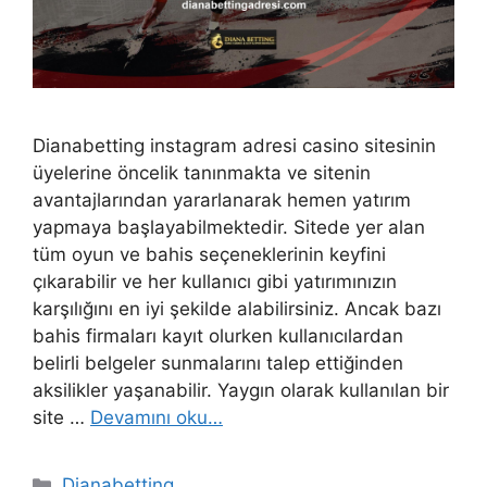
Dianabetting instagram adresi casino sitesinin
üyelerine öncelik tanınmakta ve sitenin
avantajlarından yararlanarak hemen yatırım
yapmaya başlayabilmektedir. Sitede yer alan
tüm oyun ve bahis seçeneklerinin keyfini
çıkarabilir ve her kullanıcı gibi yatırımınızın
karşılığını en iyi şekilde alabilirsiniz. Ancak bazı
bahis firmaları kayıt olurken kullanıcılardan
belirli belgeler sunmalarını talep ettiğinden
aksilikler yaşanabilir. Yaygın olarak kullanılan bir
site …
Devamını oku…
Kategoriler
Dianabetting