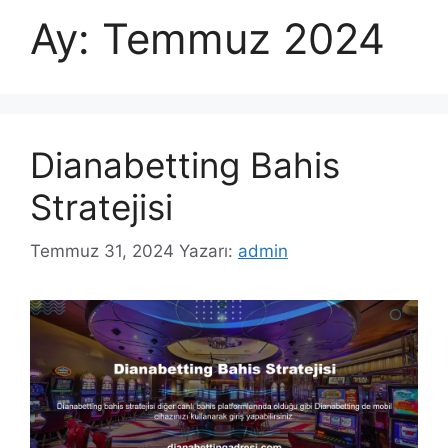
Ay:
Temmuz 2024
Dianabetting Bahis
Stratejisi
Temmuz 31, 2024
Yazarı:
admin