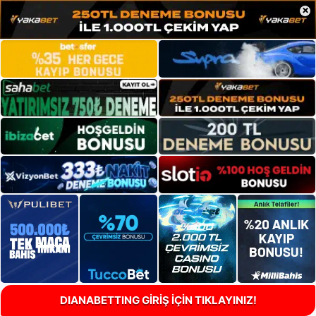
×
DIANABETTING GİRİŞ İÇİN TIKLAYINIZ!