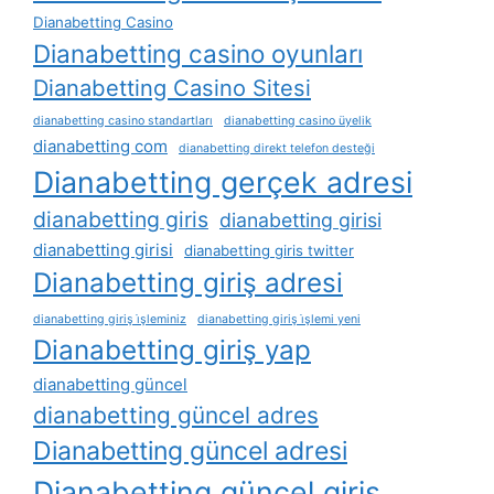
Dianabetting Casino
Dianabetting casino oyunları
Dianabetting Casino Sitesi
dianabetting casino standartları
dianabetting casino üyelik
dianabetting com
dianabetting direkt telefon desteği
Dianabetting gerçek adresi
dianabetting giris
dianabetting girisi
dianabetting girisi
dianabetting giris twitter
Dianabetting giriş adresi
dianabetting giriş i̇şleminiz
dianabetting giriş i̇şlemi yeni
Dianabetting giriş yap
dianabetting güncel
dianabetting güncel adres
Dianabetting güncel adresi
Dianabetting güncel giriş