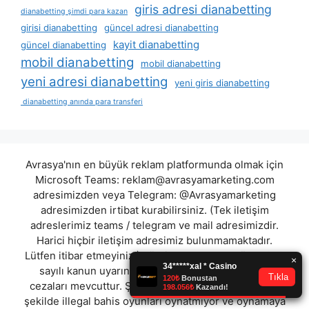
giris adresi dianabetting
dianabetting şimdi para kazan
girisi dianabetting
güncel adresi dianabetting
kayit dianabetting
güncel dianabetting
mobil dianabetting
mobil dianabetting
yeni adresi dianabetting
yeni giris dianabetting
dianabetting anında para transferi
Avrasya'nın en büyük reklam platformunda olmak için
Microsoft Teams:
reklam@avrasyamarketing.com
adresimizden veya Telegram: @Avrasyamarketing
adresimizden irtibat kurabilirsiniz. (Tek iletişim
adreslerimiz teams / telegram ve mail adresimizdir.
Harici hiçbir iletişim adresimiz bulunmamaktadır.
Lütfen itibar etmeyiniz.) Türkiye yasalarına göre 7258
sayılı kanun uyarınca yasa dışı bahis oynamanın
cezaları mevcuttur. Şu an bulunduğunuz site hiç bir
şekilde illegal bahis oyunları oynatmıyor ve oynamaya