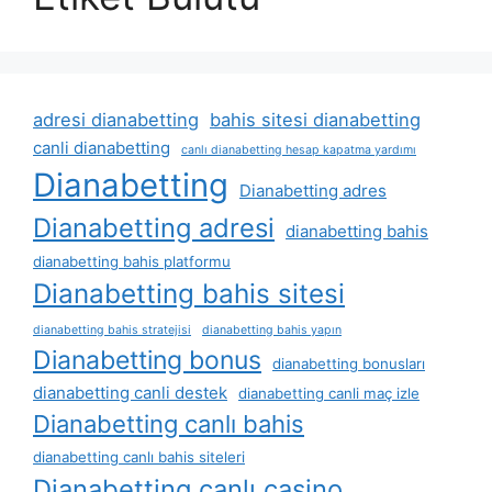
adresi dianabetting
bahis sitesi dianabetting
canli dianabetting
canlı dianabetting hesap kapatma yardımı
Dianabetting
Dianabetting adres
Dianabetting adresi
dianabetting bahis
dianabetting bahis platformu
Dianabetting bahis sitesi
dianabetting bahis stratejisi
dianabetting bahis yapın
Dianabetting bonus
dianabetting bonusları
dianabetting canli destek
dianabetting canli maç izle
Dianabetting canlı bahis
dianabetting canlı bahis siteleri
Dianabetting canlı casino