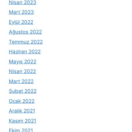
Nisan 2023
Mart 2023
Eylül 2022
Ağustos 2022
Temmuz 2022
Haziran 2022
Mayıs 2022
Nisan 2022
Mart 2022
Şubat 2022
Ocak 2022
Aralık 2021
Kasım 2021
Ekim 2021