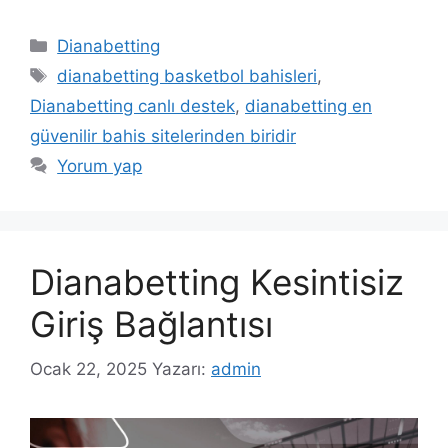
Kategoriler
Dianabetting
Etiketler
dianabetting basketbol bahisleri
,
Dianabetting canlı destek
,
dianabetting en
güvenilir bahis sitelerinden biridir
Yorum yap
Dianabetting Kesintisiz
Giriş Bağlantısı
Ocak 22, 2025
Yazarı:
admin