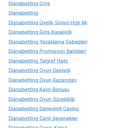
Dianabetting Giriş
Dianabetting
Dianabetting Üyelik Süreci Hızlı Mı
Dianabetting Giriş Kapalılığı
Dianabetting Yasaklama Sebepleri
Dianabetting Promosyon Bahisleri
Dianabetting Telgraf Hattı
Dianabetting Oyun Desteği
Dianabetting Oyun Kazançları
Dianabetting Kayıt Bonusu
Dianabetting Oyun Sürekliliği
Dianabetting Deneyimli Casino
Dianabetting Canlı Seçenekler
Dianabetting Geniş Kabul