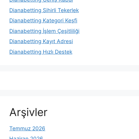
Dianabetting Sihirli Tekerlek
Dianabetting Kategori Keşfi
Dianabetting İşlem Çeşitliliği
Dianabetting Kayıt Adresi
Dianabetting Hızlı Destek
Arşivler
Temmuz 2026
Haziran 2026