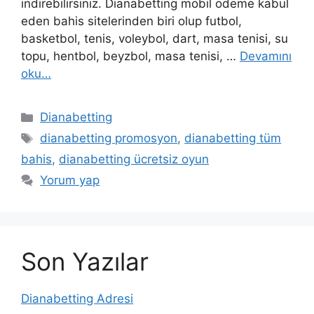
indirebilirsiniz. Dianabetting mobil ödeme kabul
eden bahis sitelerinden biri olup futbol, ​​
basketbol, ​​tenis, voleybol, dart, masa tenisi, su
topu, hentbol, ​​beyzbol, masa tenisi, …
Devamını
oku…
Kategoriler
Dianabetting
Etiketler
dianabetting promosyon
,
dianabetting tüm
bahis
,
dianabetting ücretsiz oyun
Yorum yap
Son Yazılar
Dianabetting Adresi