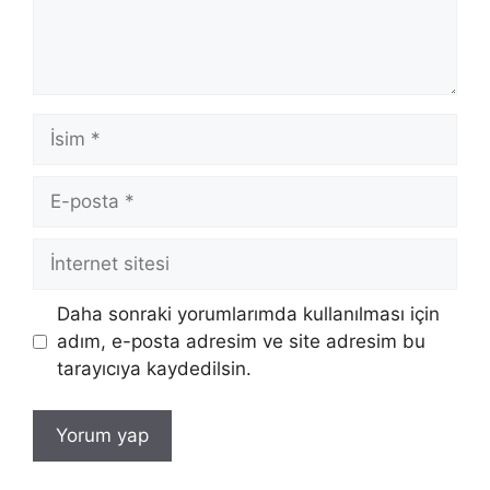
İsim
E-
posta
İnternet
sitesi
Daha sonraki yorumlarımda kullanılması için
adım, e-posta adresim ve site adresim bu
tarayıcıya kaydedilsin.