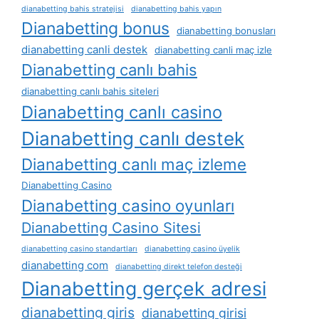
dianabetting bahis stratejisi
dianabetting bahis yapın
Dianabetting bonus
dianabetting bonusları
dianabetting canli destek
dianabetting canli maç izle
Dianabetting canlı bahis
dianabetting canlı bahis siteleri
Dianabetting canlı casino
Dianabetting canlı destek
Dianabetting canlı maç izleme
Dianabetting Casino
Dianabetting casino oyunları
Dianabetting Casino Sitesi
dianabetting casino standartları
dianabetting casino üyelik
dianabetting com
dianabetting direkt telefon desteği
Dianabetting gerçek adresi
dianabetting giris
dianabetting girisi