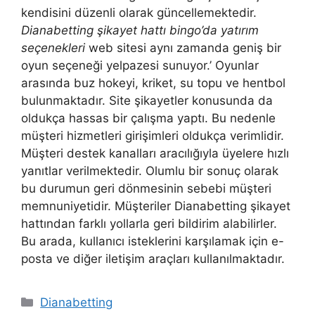
kendisini düzenli olarak güncellemektedir.
Dianabetting şikayet hattı bingo’da yatırım
seçenekleri
web sitesi aynı zamanda geniş bir
oyun seçeneği yelpazesi sunuyor.’ Oyunlar
arasında buz hokeyi, kriket, su topu ve hentbol
bulunmaktadır. Site şikayetler konusunda da
oldukça hassas bir çalışma yaptı. Bu nedenle
müşteri hizmetleri girişimleri oldukça verimlidir.
Müşteri destek kanalları aracılığıyla üyelere hızlı
yanıtlar verilmektedir. Olumlu bir sonuç olarak
bu durumun geri dönmesinin sebebi müşteri
memnuniyetidir. Müşteriler Dianabetting şikayet
hattından farklı yollarla geri bildirim alabilirler.
Bu arada, kullanıcı isteklerini karşılamak için e-
posta ve diğer iletişim araçları kullanılmaktadır.
Kategoriler
Dianabetting