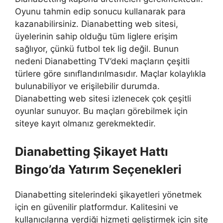
Oyunu tahmin edip sonucu kullanarak para
kazanabilirsiniz. Dianabetting web sitesi,
üyelerinin sahip olduğu tüm liglere erişim
sağlıyor, çünkü futbol tek lig değil. Bunun
nedeni Dianabetting TV’deki maçların çeşitli
türlere göre sınıflandırılmasıdır. Maçlar kolaylıkla
bulunabiliyor ve erişilebilir durumda.
Dianabetting web sitesi izlenecek çok çeşitli
oyunlar sunuyor. Bu maçları görebilmek için
siteye kayıt olmanız gerekmektedir.
Dianabetting Şikayet Hattı
Bingo’da Yatırım Seçenekleri
Dianabetting sitelerindeki şikayetleri yönetmek
için en güvenilir platformdur. Kalitesini ve
kullanıcılarına verdiği hizmeti geliştirmek için site