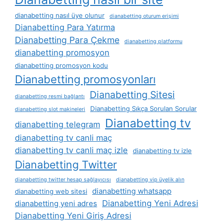
dianabetting nasıl üye olunur
dianabetting oturum erişimi
Dianabetting Para Yatırma
Dianabetting Para Çekme
dianabetting platformu
dianabetting promosyon
dianabetting promosyon kodu
Dianabetting promosyonları
Dianabetting Sitesi
dianabetting resmi bağlantı
Dianabetting Sıkça Sorulan Sorular
dianabetting slot makineleri
Dianabetting tv
dianabetting telegram
dianabetting tv canli maç
dianabetting tv canli maç izle
dianabetting tv izle
Dianabetting Twitter
dianabetting twitter hesap sağlayıcısı
dianabetting vip üyelik alın
dianabetting whatsapp
dianabetting web sitesi
Dianabetting Yeni Adresi
dianabetting yeni adres
Dianabetting Yeni Giriş Adresi