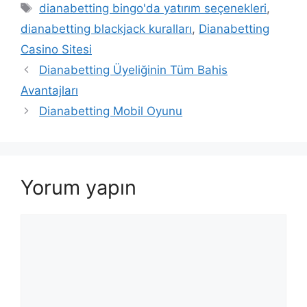
Etiketler
dianabetting bingo'da yatırım seçenekleri
,
dianabetting blackjack kuralları
,
Dianabetting
Casino Sitesi
Yazı
Dianabetting Üyeliğinin Tüm Bahis
dolaşımı
Avantajları
Dianabetting Mobil Oyunu
Yorum yapın
Yorum