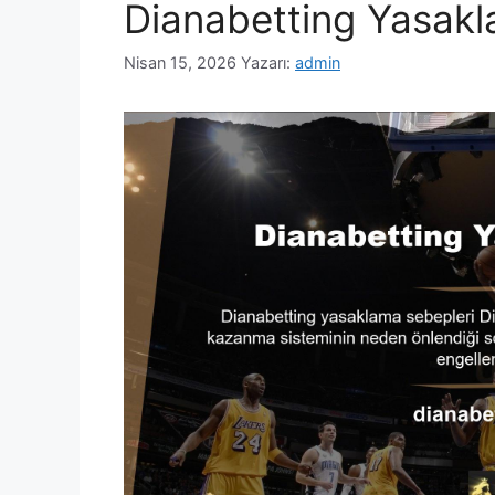
Dianabetting Yasakl
Nisan 15, 2026
Yazarı:
admin