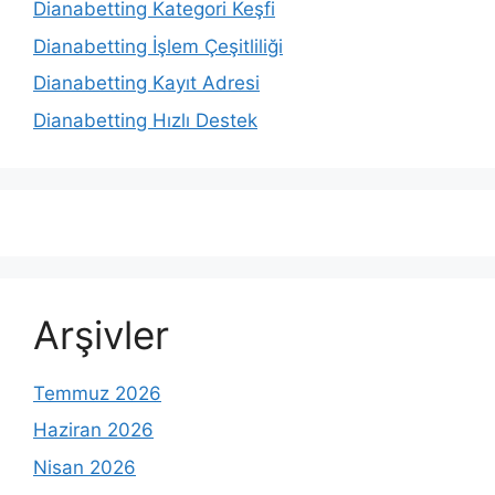
Dianabetting Kategori Keşfi
Dianabetting İşlem Çeşitliliği
Dianabetting Kayıt Adresi
Dianabetting Hızlı Destek
Arşivler
Temmuz 2026
Haziran 2026
Nisan 2026