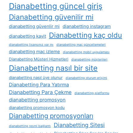
Dianabetting güncel giriş
Dianabetting güvenilir mi
dianabetting güvenlir mi
dianabetting instagram
Dianabetting kaç oldu
dianabetting kayit
dianabetting lisansınız var mı
dianabetting maç güncellemeleri
dianabetting maç izleme
dianabetting mobil uygulaması
Dianabetting Müşteri Hizmetleri
dianabetting müşterileri
Dianabetting nasıl bir site
dianabetting nasıl üye olunur
dianabetting oturum erişimi
Dianabetting Para Yatırma
Dianabetting Para Çekme
dianabetting platformu
dianabetting promosyon
dianabetting promosyon kodu
Dianabetting promosyonları
Dianabetting Sitesi
dianabetting resmi bağlantı