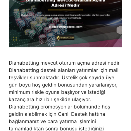
Dianabetting mevcut oturum açma adresi nedir
Dianabetting destek alanları yatırımlar için mali
teşvikler sunmaktadır. Üstelik çok sayıda üye
gün boyu hoş geldin bonusundan yararlanıyor,
minimum riskle oyuna başlıyor ve istediği
kazançlara hızlı bir şekilde ulaşıyor.
Dianabetting promosyonlar bölümünde hoş
geldin alabilmek için Canlı Destek hattına
bağlanmanız ve para yatırma işlemini
tamamladıktan sonra bonusu istediğinizi