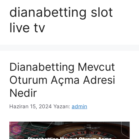
dianabetting slot
live tv
Dianabetting Mevcut
Oturum Açma Adresi
Nedir
Haziran 15, 2024
Yazarı:
admin