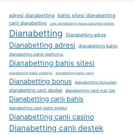
adresi dianabetting
bahis sitesi dianabetting
canli dianabetting
canlı dianabetting hesap kapatma yardımı
Dianabetting
Dianabetting adres
Dianabetting adresi
dianabetting bahis
dianabetting bahis platformu
Dianabetting bahis sitesi
dianabetting bahis stratejisi
dianabetting bahis yapın
Dianabetting bonus
dianabetting bonusları
dianabetting canli destek
dianabetting canli maç izle
Dianabetting canlı bahis
dianabetting canlı bahis siteleri
Dianabetting canlı casino
Dianabetting canlı destek