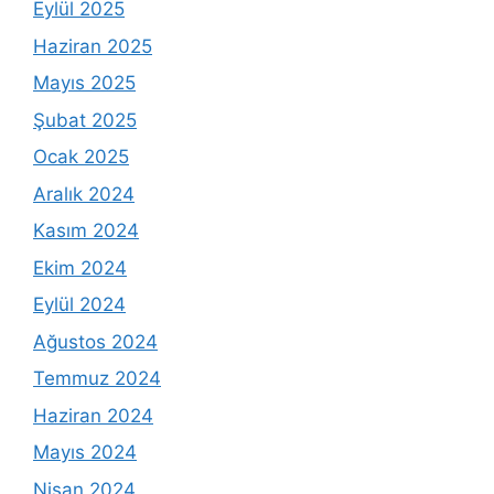
Eylül 2025
Haziran 2025
Mayıs 2025
Şubat 2025
Ocak 2025
Aralık 2024
Kasım 2024
Ekim 2024
Eylül 2024
Ağustos 2024
Temmuz 2024
Haziran 2024
Mayıs 2024
Nisan 2024