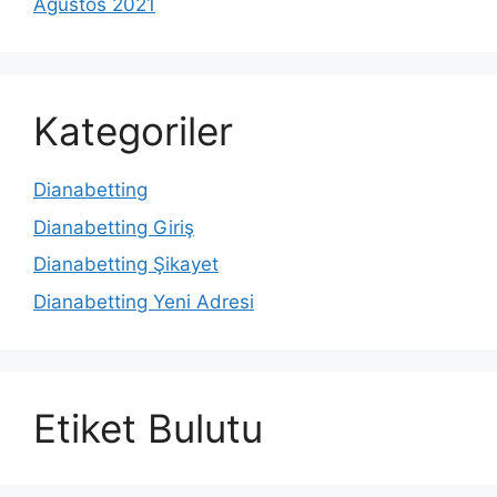
Ağustos 2021
Kategoriler
Dianabetting
Dianabetting Giriş
Dianabetting Şikayet
Dianabetting Yeni Adresi
Etiket Bulutu