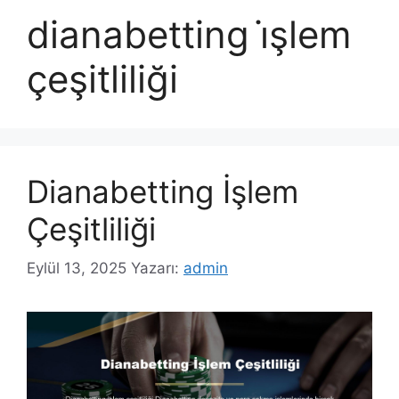
dianabetting i̇şlem
çeşitliliği
Dianabetting İşlem
Çeşitliliği
Eylül 13, 2025
Yazarı:
admin