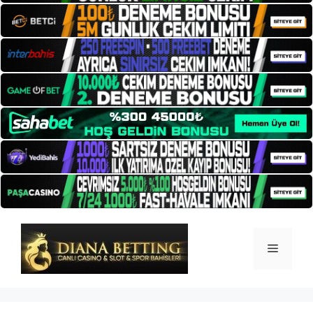
İçeriğe
atla
Menü