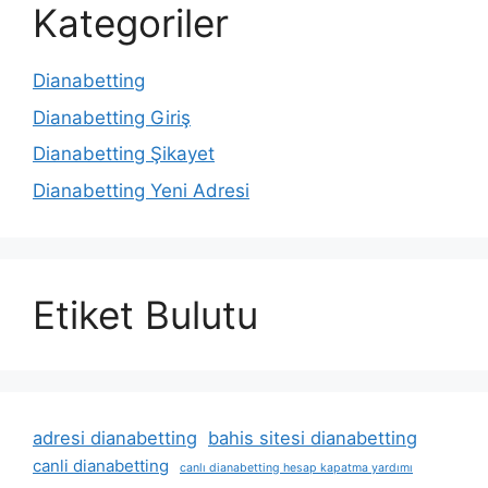
Kategoriler
Dianabetting
Dianabetting Giriş
Dianabetting Şikayet
Dianabetting Yeni Adresi
Etiket Bulutu
adresi dianabetting
bahis sitesi dianabetting
canli dianabetting
canlı dianabetting hesap kapatma yardımı