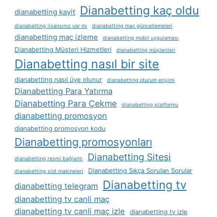
Dianabetting kaç oldu
dianabetting kayit
dianabetting lisansınız var mı
dianabetting maç güncellemeleri
dianabetting maç izleme
dianabetting mobil uygulaması
Dianabetting Müşteri Hizmetleri
dianabetting müşterileri
Dianabetting nasıl bir site
dianabetting nasıl üye olunur
dianabetting oturum erişimi
Dianabetting Para Yatırma
Dianabetting Para Çekme
dianabetting platformu
dianabetting promosyon
dianabetting promosyon kodu
Dianabetting promosyonları
Dianabetting Sitesi
dianabetting resmi bağlantı
Dianabetting Sıkça Sorulan Sorular
dianabetting slot makineleri
Dianabetting tv
dianabetting telegram
dianabetting tv canli maç
dianabetting tv canli maç izle
dianabetting tv izle