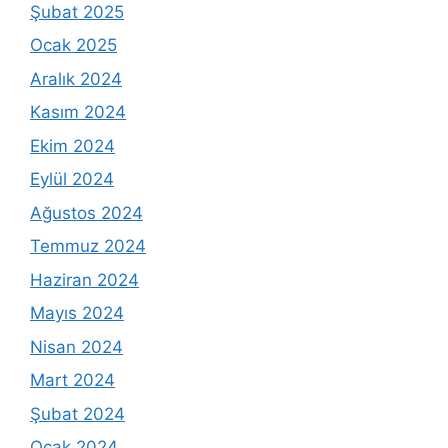
Şubat 2025
Ocak 2025
Aralık 2024
Kasım 2024
Ekim 2024
Eylül 2024
Ağustos 2024
Temmuz 2024
Haziran 2024
Mayıs 2024
Nisan 2024
Mart 2024
Şubat 2024
Ocak 2024