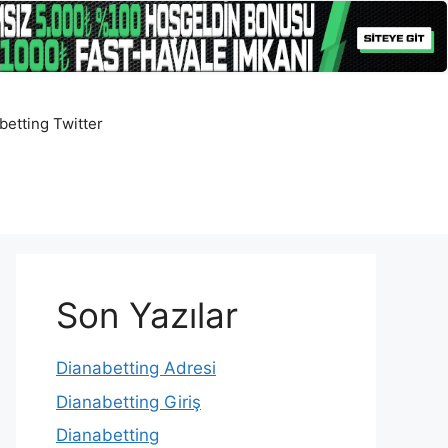
betting Twitter
Son Yazılar
Dianabetting Adresi
Dianabetting Giriş
Dianabetting