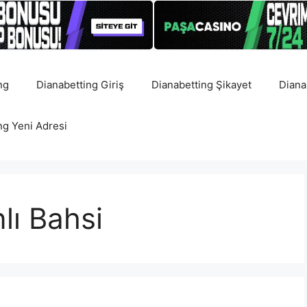
ng
Dianabetting Giriş
Dianabetting Şikayet
Diana
ng Yeni Adresi
lı Bahsi