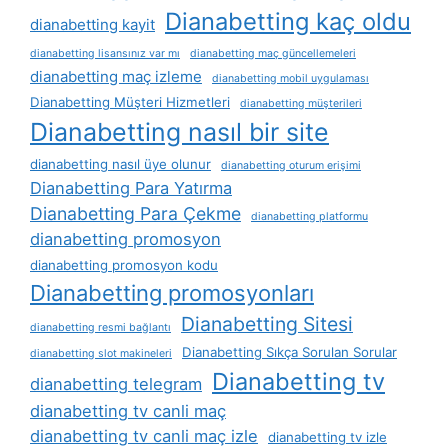
Dianabetting kaç oldu
dianabetting kayit
dianabetting lisansınız var mı
dianabetting maç güncellemeleri
dianabetting maç izleme
dianabetting mobil uygulaması
Dianabetting Müşteri Hizmetleri
dianabetting müşterileri
Dianabetting nasıl bir site
dianabetting nasıl üye olunur
dianabetting oturum erişimi
Dianabetting Para Yatırma
Dianabetting Para Çekme
dianabetting platformu
dianabetting promosyon
dianabetting promosyon kodu
Dianabetting promosyonları
Dianabetting Sitesi
dianabetting resmi bağlantı
Dianabetting Sıkça Sorulan Sorular
dianabetting slot makineleri
Dianabetting tv
dianabetting telegram
dianabetting tv canli maç
dianabetting tv canli maç izle
dianabetting tv izle