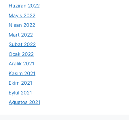
Haziran 2022
Mayıs 2022
Nisan 2022
Mart 2022
Şubat 2022
Ocak 2022
Aralık 2021
Kasım 2021
Ekim 2021
Eylül 2021
Ağustos 2021