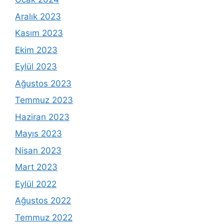
Aralık 2023
Kasım 2023
Ekim 2023
Eylül 2023
Ağustos 2023
Temmuz 2023
Haziran 2023
Mayıs 2023
Nisan 2023
Mart 2023
Eylül 2022
Ağustos 2022
Temmuz 2022