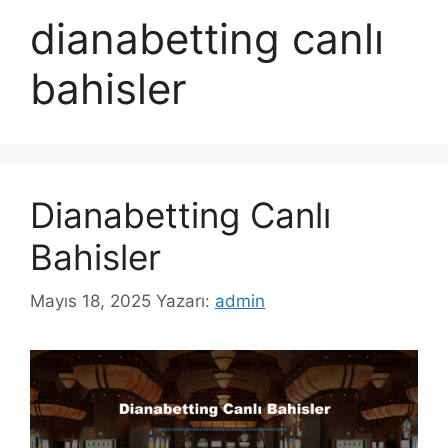
dianabetting canlı
bahisler
Dianabetting Canlı
Bahisler
Mayıs 18, 2025
Yazarı:
admin