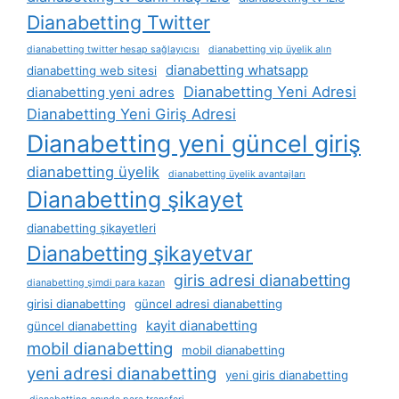
Dianabetting Twitter
dianabetting twitter hesap sağlayıcısı
dianabetting vip üyelik alın
dianabetting whatsapp
dianabetting web sitesi
Dianabetting Yeni Adresi
dianabetting yeni adres
Dianabetting Yeni Giriş Adresi
Dianabetting yeni güncel giriş
dianabetting üyelik
dianabetting üyelik avantajları
Dianabetting şikayet
dianabetting şikayetleri
Dianabetting şikayetvar
giris adresi dianabetting
dianabetting şimdi para kazan
girisi dianabetting
güncel adresi dianabetting
kayit dianabetting
güncel dianabetting
mobil dianabetting
mobil dianabetting
yeni adresi dianabetting
yeni giris dianabetting