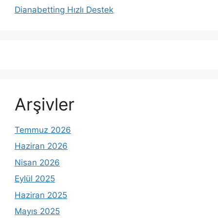
Dianabetting Hızlı Destek
Arşivler
Temmuz 2026
Haziran 2026
Nisan 2026
Eylül 2025
Haziran 2025
Mayıs 2025