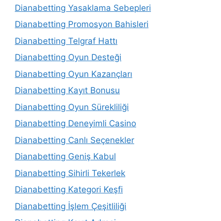
Dianabetting Yasaklama Sebepleri
Dianabetting Promosyon Bahisleri
Dianabetting Telgraf Hattı
Dianabetting Oyun Desteği
Dianabetting Oyun Kazançları
Dianabetting Kayıt Bonusu
Dianabetting Oyun Sürekliliği
Dianabetting Deneyimli Casino
Dianabetting Canlı Seçenekler
Dianabetting Geniş Kabul
Dianabetting Sihirli Tekerlek
Dianabetting Kategori Keşfi
Dianabetting İşlem Çeşitliliği