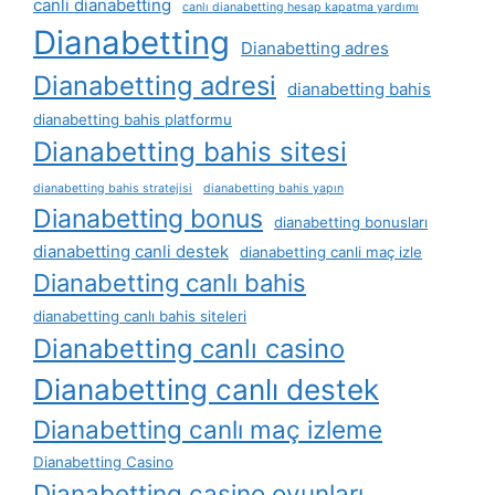
canli dianabetting
canlı dianabetting hesap kapatma yardımı
Dianabetting
Dianabetting adres
Dianabetting adresi
dianabetting bahis
dianabetting bahis platformu
Dianabetting bahis sitesi
dianabetting bahis stratejisi
dianabetting bahis yapın
Dianabetting bonus
dianabetting bonusları
dianabetting canli destek
dianabetting canli maç izle
Dianabetting canlı bahis
dianabetting canlı bahis siteleri
Dianabetting canlı casino
Dianabetting canlı destek
Dianabetting canlı maç izleme
Dianabetting Casino
Dianabetting casino oyunları