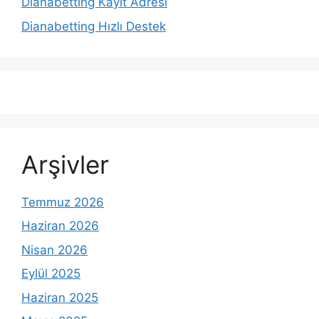
Dianabetting Kayıt Adresi
Dianabetting Hızlı Destek
Arşivler
Temmuz 2026
Haziran 2026
Nisan 2026
Eylül 2025
Haziran 2025