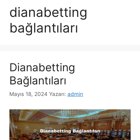
dianabetting
bağlantıları
Dianabetting
Bağlantıları
Mayıs 18, 2024
Yazarı:
admin