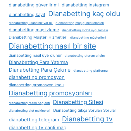
dianabetting güvenlir mi
dianabetting instagram
Dianabetting kaç oldu
dianabetting kayit
dianabetting lisansınız var mı
dianabetting maç güncellemeleri
dianabetting maç izleme
dianabetting mobil uygulaması
Dianabetting Müşteri Hizmetleri
dianabetting müşterileri
Dianabetting nasıl bir site
dianabetting nasıl üye olunur
dianabetting oturum erişimi
Dianabetting Para Yatırma
Dianabetting Para Çekme
dianabetting platformu
dianabetting promosyon
dianabetting promosyon kodu
Dianabetting promosyonları
Dianabetting Sitesi
dianabetting resmi bağlantı
Dianabetting Sıkça Sorulan Sorular
dianabetting slot makineleri
Dianabetting tv
dianabetting telegram
dianabetting tv canli maç