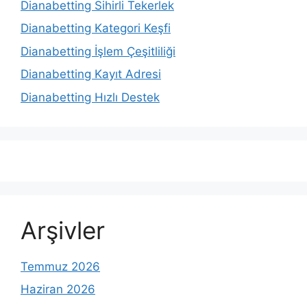
Dianabetting Sihirli Tekerlek
Dianabetting Kategori Keşfi
Dianabetting İşlem Çeşitliliği
Dianabetting Kayıt Adresi
Dianabetting Hızlı Destek
Arşivler
Temmuz 2026
Haziran 2026