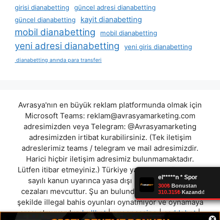
girisi dianabetting
güncel adresi dianabetting
kayit dianabetting
güncel dianabetting
mobil dianabetting
mobil dianabetting
yeni adresi dianabetting
yeni giris dianabetting
dianabetting anında para transferi
Avrasya'nın en büyük reklam platformunda olmak için
Microsoft Teams:
reklam@avrasyamarketing.com
adresimizden veya Telegram: @Avrasyamarketing
adresimizden irtibat kurabilirsiniz. (Tek iletişim
adreslerimiz teams / telegram ve mail adresimizdir.
Harici hiçbir iletişim adresimiz bulunmamaktadır.
Lütfen itibar etmeyiniz.) Türkiye yasalarına göre 7258
sayılı kanun uyarınca yasa dışı bahis oynamanın
cezaları mevcuttur. Şu an bulunduğunuz site hiç bir
şekilde illegal bahis oyunları oynatmıyor ve oynamaya
aracı olmuyordur.
hullbet
|
queencasino
|
caddebet
|
×