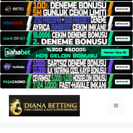
İçeriğe
atla
Menü