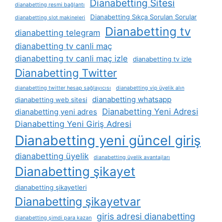
Dianabetting Sitesi
dianabetting resmi bağlantı
Dianabetting Sıkça Sorulan Sorular
dianabetting slot makineleri
Dianabetting tv
dianabetting telegram
dianabetting tv canli maç
dianabetting tv canli maç izle
dianabetting tv izle
Dianabetting Twitter
dianabetting twitter hesap sağlayıcısı
dianabetting vip üyelik alın
dianabetting whatsapp
dianabetting web sitesi
Dianabetting Yeni Adresi
dianabetting yeni adres
Dianabetting Yeni Giriş Adresi
Dianabetting yeni güncel giriş
dianabetting üyelik
dianabetting üyelik avantajları
Dianabetting şikayet
dianabetting şikayetleri
Dianabetting şikayetvar
giris adresi dianabetting
dianabetting şimdi para kazan