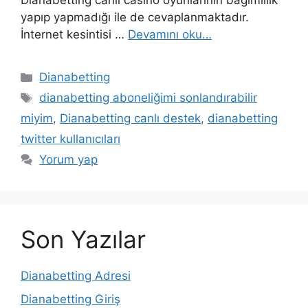
Dianabetting canlı casino oyunlarının bağımlılık
yapıp yapmadığı ile de cevaplanmaktadır.
İnternet kesintisi …
Devamını oku…
Kategoriler
Dianabetting
Etiketler
dianabetting aboneliğimi sonlandırabilir
miyim
,
Dianabetting canlı destek
,
dianabetting
twitter kullanıcıları
Yorum yap
Son Yazılar
Dianabetting Adresi
Dianabetting Giriş