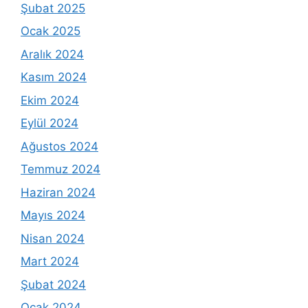
Şubat 2025
Ocak 2025
Aralık 2024
Kasım 2024
Ekim 2024
Eylül 2024
Ağustos 2024
Temmuz 2024
Haziran 2024
Mayıs 2024
Nisan 2024
Mart 2024
Şubat 2024
Ocak 2024