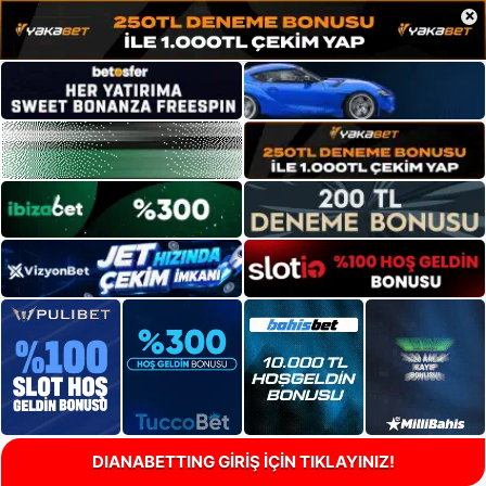
×
DIANABETTING GİRİŞ İÇİN TIKLAYINIZ!