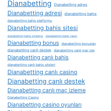
Dianabetting
Dianabetting adres
Dianabetting adresi
dianabetting bahis
dianabetting bahis platformu
Dianabetting bahis sitesi
dianabetting bahis stratejisi
dianabetting bahis yapın
Dianabetting bonus
dianabetting bonusları
dianabetting canli destek
dianabetting canli maç izle
Dianabetting canlı bahis
dianabetting canlı bahis siteleri
Dianabetting canlı casino
Dianabetting canlı destek
Dianabetting canlı maç izleme
Dianabetting Casino
Dianabetting casino oyunları