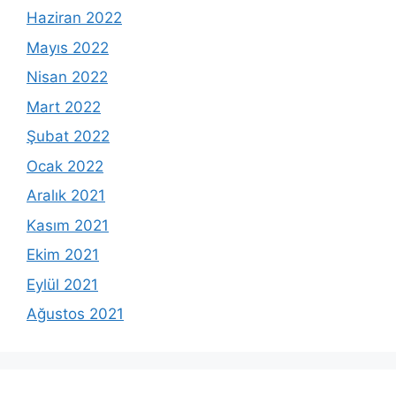
Haziran 2022
Mayıs 2022
Nisan 2022
Mart 2022
Şubat 2022
Ocak 2022
Aralık 2021
Kasım 2021
Ekim 2021
Eylül 2021
Ağustos 2021