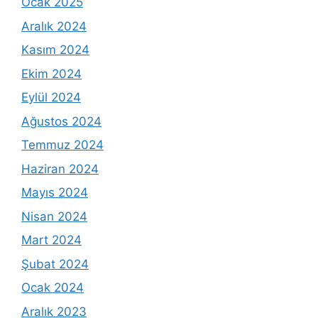
Ocak 2025
Aralık 2024
Kasım 2024
Ekim 2024
Eylül 2024
Ağustos 2024
Temmuz 2024
Haziran 2024
Mayıs 2024
Nisan 2024
Mart 2024
Şubat 2024
Ocak 2024
Aralık 2023