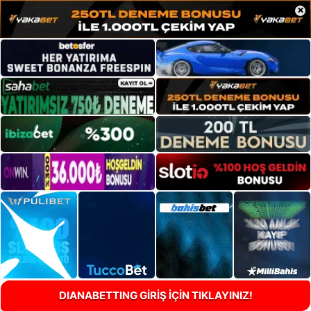
×
DIANABETTING GİRİŞ İÇİN TIKLAYINIZ!