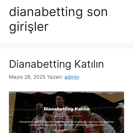
dianabetting son
girişler
Dianabetting Katılın
Mayıs 28, 2025
Yazarı:
admin