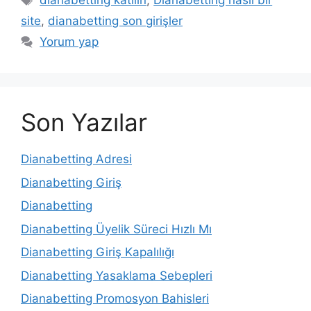
dianabetting katılın
,
Dianabetting nasıl bir
site
,
dianabetting son girişler
Yorum yap
Son Yazılar
Dianabetting Adresi
Dianabetting Giriş
Dianabetting
Dianabetting Üyelik Süreci Hızlı Mı
Dianabetting Giriş Kapalılığı
Dianabetting Yasaklama Sebepleri
Dianabetting Promosyon Bahisleri