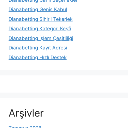
Dianabetting Geniş Kabul
Dianabetting Sihirli Tekerlek
Dianabetting Kategori Keşfi
Dianabetting İşlem Çeşitliliği
Dianabetting Kayıt Adresi
Dianabetting Hızlı Destek
Arşivler
Temmuz 2026