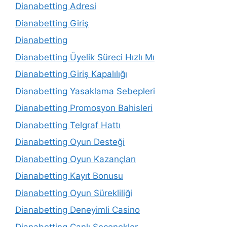
Dianabetting Adresi
Dianabetting Giriş
Dianabetting
Dianabetting Üyelik Süreci Hızlı Mı
Dianabetting Giriş Kapalılığı
Dianabetting Yasaklama Sebepleri
Dianabetting Promosyon Bahisleri
Dianabetting Telgraf Hattı
Dianabetting Oyun Desteği
Dianabetting Oyun Kazançları
Dianabetting Kayıt Bonusu
Dianabetting Oyun Sürekliliği
Dianabetting Deneyimli Casino
Dianabetting Canlı Seçenekler