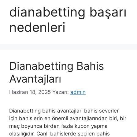
dianabetting başarı
nedenleri
Dianabetting Bahis
Avantajları
Haziran 18, 2025
Yazarı:
admin
Dianabetting bahis avantajları bahis severler
için bahislerin en önemli avantajlarından biri, bir
maç boyunca birden fazla kupon yapma
olasılığıdır. Canlı bahislerde seçilen bahis