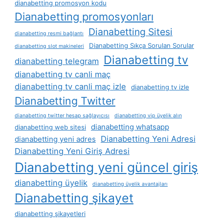
dianabetting promosyon kodu
Dianabetting promosyonları
Dianabetting Sitesi
dianabetting resmi bağlantı
Dianabetting Sıkça Sorulan Sorular
dianabetting slot makineleri
Dianabetting tv
dianabetting telegram
dianabetting tv canli maç
dianabetting tv canli maç izle
dianabetting tv izle
Dianabetting Twitter
dianabetting twitter hesap sağlayıcısı
dianabetting vip üyelik alın
dianabetting whatsapp
dianabetting web sitesi
Dianabetting Yeni Adresi
dianabetting yeni adres
Dianabetting Yeni Giriş Adresi
Dianabetting yeni güncel giriş
dianabetting üyelik
dianabetting üyelik avantajları
Dianabetting şikayet
dianabetting şikayetleri