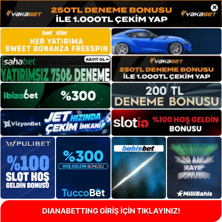
×
DIANABETTING GİRİŞ İÇİN TIKLAYINIZ!