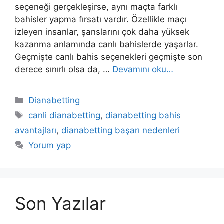
seçeneği gerçekleşirse, aynı maçta farklı
bahisler yapma fırsatı vardır. Özellikle maçı
izleyen insanlar, şanslarını çok daha yüksek
kazanma anlamında canlı bahislerde yaşarlar.
Geçmişte canlı bahis seçenekleri geçmişte son
derece sınırlı olsa da, …
Devamını oku…
Kategoriler
Dianabetting
Etiketler
canli dianabetting
,
dianabetting bahis
avantajları
,
dianabetting başarı nedenleri
Yorum yap
Son Yazılar