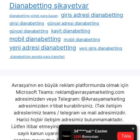
Dianabetting şikayetvar
giris adresi dianabetting
dianabetting şimdi para kazan
girisi dianabetting
güncel adresi dianabetting
kayit dianabetting
güncel dianabetting
mobil dianabetting
mobil dianabetting
yeni adresi dianabetting
yeni giris dianabetting
dianabetting anında para transferi
Avrasya'nın en büyük reklam platformunda olmak için
Microsoft Teams:
reklam@avrasyamarketing.com
adresimizden veya Telegram: @Avrasyamarketing
adresimizden irtibat kurabilirsiniz. (Tek iletişim
adreslerimiz teams / telegram ve mail adresimizdir.
Harici hiçbir iletişim adresimiz bulunmamaktadır.
Lütfen itibar etmeyiniz.) Türkiye yasalarına göre 7258
sayılı kanun uyarınca yasa dışı bahis oynamanın