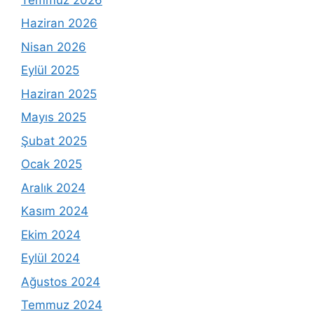
Haziran 2026
Nisan 2026
Eylül 2025
Haziran 2025
Mayıs 2025
Şubat 2025
Ocak 2025
Aralık 2024
Kasım 2024
Ekim 2024
Eylül 2024
Ağustos 2024
Temmuz 2024