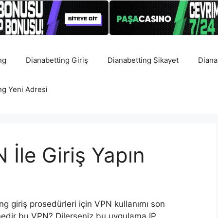
ng
Dianabetting Giriş
Dianabetting Şikayet
Diana
ng Yeni Adresi
 İle Giriş Yapın
ng giriş prosedürleri için VPN kullanımı son
 nedir bu VPN? Dilerseniz bu uygulama IP