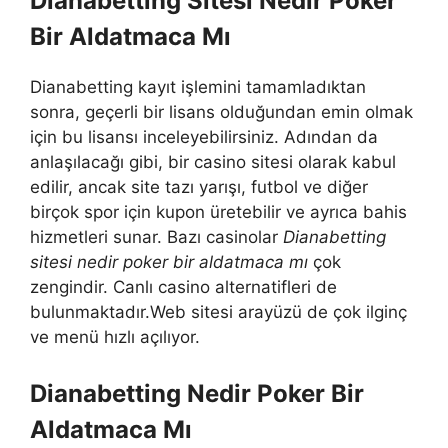
Dianabetting Sitesi Nedir Poker
Bir Aldatmaca Mı
Dianabetting kayıt işlemini tamamladıktan
sonra, geçerli bir lisans olduğundan emin olmak
için bu lisansı inceleyebilirsiniz. Adından da
anlaşılacağı gibi, bir casino sitesi olarak kabul
edilir, ancak site tazı yarışı, futbol ve diğer
birçok spor için kupon üretebilir ve ayrıca bahis
hizmetleri sunar. Bazı casinolar
Dianabetting
sitesi nedir poker bir aldatmaca mı
çok
zengindir. Canlı casino alternatifleri de
bulunmaktadır.Web sitesi arayüzü de çok ilginç
ve menü hızlı açılıyor.
Dianabetting Nedir Poker Bir
Aldatmaca Mı