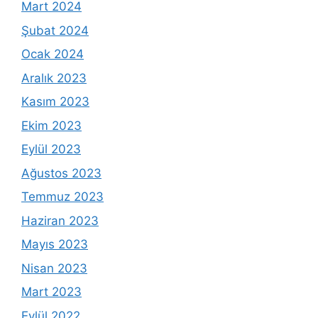
Mart 2024
Şubat 2024
Ocak 2024
Aralık 2023
Kasım 2023
Ekim 2023
Eylül 2023
Ağustos 2023
Temmuz 2023
Haziran 2023
Mayıs 2023
Nisan 2023
Mart 2023
Eylül 2022