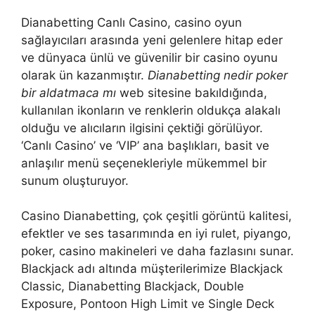
Dianabetting Canlı Casino, casino oyun
sağlayıcıları arasında yeni gelenlere hitap eder
ve dünyaca ünlü ve güvenilir bir casino oyunu
olarak ün kazanmıştır.
Dianabetting nedir poker
bir aldatmaca mı
web sitesine bakıldığında,
kullanılan ikonların ve renklerin oldukça alakalı
olduğu ve alıcıların ilgisini çektiği görülüyor.
‘Canlı Casino’ ve ‘VIP’ ana başlıkları, basit ve
anlaşılır menü seçenekleriyle mükemmel bir
sunum oluşturuyor.
Casino Dianabetting, çok çeşitli görüntü kalitesi,
efektler ve ses tasarımında en iyi rulet, piyango,
poker, casino makineleri ve daha fazlasını sunar.
Blackjack adı altında müşterilerimize Blackjack
Classic, Dianabetting Blackjack, Double
Exposure, Pontoon High Limit ve Single Deck