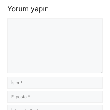
Yorum yapın
Yorum
İsim
E-
posta
İnternet