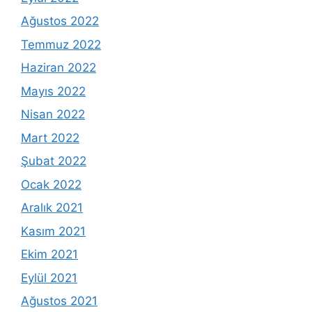
Ağustos 2022
Temmuz 2022
Haziran 2022
Mayıs 2022
Nisan 2022
Mart 2022
Şubat 2022
Ocak 2022
Aralık 2021
Kasım 2021
Ekim 2021
Eylül 2021
Ağustos 2021