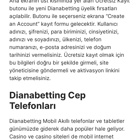
Ana ekranın üst kısmında yer alan Ücretsiz Kayıt
butonu ile yeni Dianabetting üyelik fırsatları
açılabilir. Butonu ile seçerseniz ekrana “Create
an Account” kayıt formu gelecektir. Kullanıcı
adınızı, şifrenizi, para biriminizi, cinsiyetinizi,
adınızı ve soyadınızı, ülkenizi, telefon
numaranızı, e-posta adresinizi ve doğum
tarihinizi vermelisiniz. Ücretsiz kayıt olmak için
bu bilgileri doğru bir şekilde girmeli, site
yöneticisine göndermeli ve aktivasyon linkini
takip etmelisiniz.
Dianabetting Cep
Telefonları
Dianabetting Mobil Akıllı telefonlar ve tabletler
günümüzde giderek daha popüler hale geliyor.
Casino ve casino siteleri de mobil internet