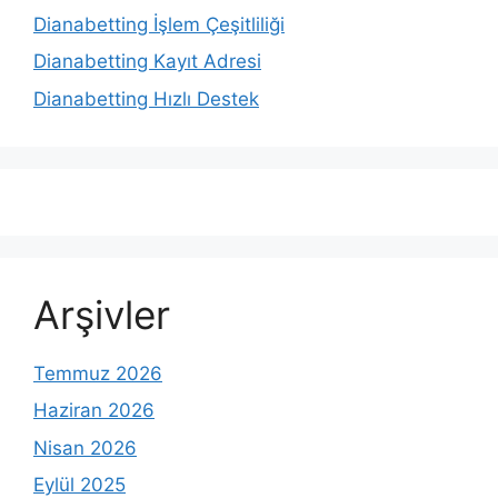
Dianabetting İşlem Çeşitliliği
Dianabetting Kayıt Adresi
Dianabetting Hızlı Destek
Arşivler
Temmuz 2026
Haziran 2026
Nisan 2026
Eylül 2025