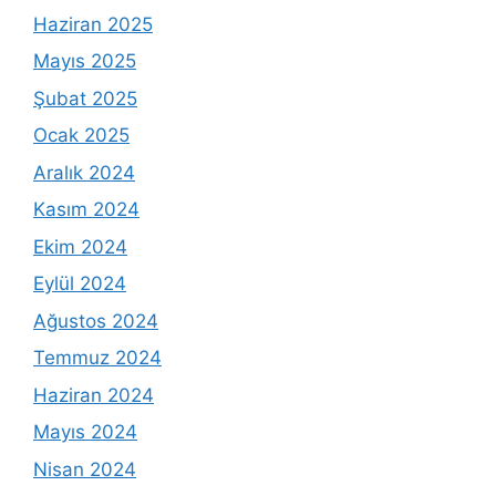
Haziran 2025
Mayıs 2025
Şubat 2025
Ocak 2025
Aralık 2024
Kasım 2024
Ekim 2024
Eylül 2024
Ağustos 2024
Temmuz 2024
Haziran 2024
Mayıs 2024
Nisan 2024