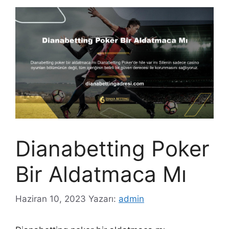
Dianabetting Poker
Bir Aldatmaca Mı
Haziran 10, 2023
Yazarı:
admin