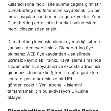
kullanıcılarına mobil site sunma çağına girmiştir.
Dianabetting cep telefonları
kaydolmak için bir
mobil uygulama indirmenize gerek yoktur. Yeni
Dianabetting adresinize hareket halindeyken
mobil cihazınızdan erişin.
Dianabetting kayıt işlemlerinin yer aldığı sitede
şansınızı deneyebilirsiniz. Dianabetting üye
olursanız WEB üye kaydından kısa sürede
ücretsiz kayıt olabilirsiniz. Kayıt işlemi sırasında
sizden adınızı, soyadınızı ve e-posta adresinizi
girmeniz istenecektir. Şifrenizi doğru girdikten
sonra e-posta adresinize bir URL
gönderilecektir. Yeni abonelik işlemini
tamamlamak için bu aktivasyon URL’sine
tıklayın.