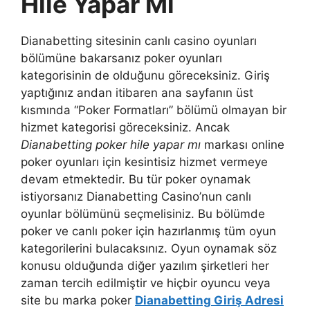
Hile Yapar Mı
Dianabetting sitesinin canlı casino oyunları
bölümüne bakarsanız poker oyunları
kategorisinin de olduğunu göreceksiniz. Giriş
yaptığınız andan itibaren ana sayfanın üst
kısmında “Poker Formatları” bölümü olmayan bir
hizmet kategorisi göreceksiniz. Ancak
Dianabetting poker hile yapar mı
markası online
poker oyunları için kesintisiz hizmet vermeye
devam etmektedir. Bu tür poker oynamak
istiyorsanız Dianabetting Casino’nun canlı
oyunlar bölümünü seçmelisiniz. Bu bölümde
poker ve canlı poker için hazırlanmış tüm oyun
kategorilerini bulacaksınız. Oyun oynamak söz
konusu olduğunda diğer yazılım şirketleri her
zaman tercih edilmiştir ve hiçbir oyuncu veya
site bu marka poker
Dianabetting Giriş Adresi