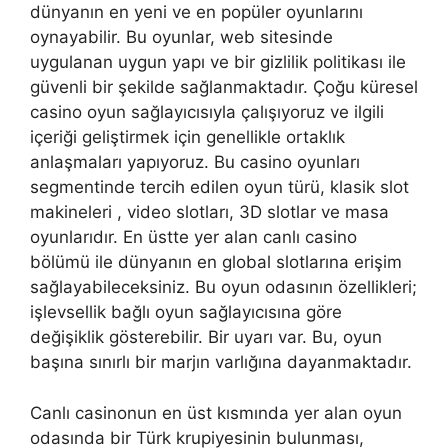
dünyanın en yeni ve en popüler oyunlarını
oynayabilir. Bu oyunlar, web sitesinde
uygulanan uygun yapı ve bir gizlilik politikası ile
güvenli bir şekilde sağlanmaktadır. Çoğu küresel
casino oyun sağlayıcısıyla çalışıyoruz ve ilgili
içeriği geliştirmek için genellikle ortaklık
anlaşmaları yapıyoruz. Bu casino oyunları
segmentinde tercih edilen oyun türü, klasik slot
makineleri , video slotları, 3D slotlar ve masa
oyunlarıdır. En üstte yer alan canlı casino
bölümü ile dünyanın en global slotlarına erişim
sağlayabileceksiniz. Bu oyun odasının özellikleri;
işlevsellik bağlı oyun sağlayıcısına göre
değişiklik gösterebilir. Bir uyarı var. Bu, oyun
başına sınırlı bir marjın varlığına dayanmaktadır.
Canlı casinonun en üst kısmında yer alan oyun
odasında bir Türk krupiyesinin bulunması,