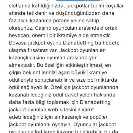
slotlarına katıldığınızda, jackpotlar belirli koşullar
altında tetiklenir ve düşündüğünüzden daha
fazlasını kazanma potansiyeline sahip
olursunuz. Casino oyuncuları arasındaki ortak
heyecan, önemli bir ikramiye elde etmektir.
Devasa jackpot oyunu Dianabetting bu hedefe
ulaşma fırsatınız var. Jackpot oyunları en
kazançlı casino oyunları arasında yer
almaktadır. Bu özelliğin etkinleştirilmesi, en
çılgın beklentilerinizi aşan büyük ikramiye
ödülleriyle sonuçlanabilir ve size bol miktarda
ödül sağlayabilir. Özellikle jackpot oyunlarında
kazanabileceğiniz ödül davetiyeleri hakkında
daha fazla bilgi toplamak için Dianabetting
jackpot oyunları web sitesini ziyaret
edebileceğiniz için en kazançlı ve popüler
jackpot oyunlarını oynayın. Oyuncular jackpot
oyunlarına katılarak kazanç biriktirebilir, bu da