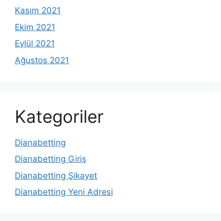
Kasım 2021
Ekim 2021
Eylül 2021
Ağustos 2021
Kategoriler
Dianabetting
Dianabetting Giriş
Dianabetting Şikayet
Dianabetting Yeni Adresi