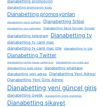
dianabetting promosyon
dianabetting promosyon kodu
Dianabetting promosyonları
Dianabetting Sitesi
dianabetting resmi bağlantı
Dianabetting Sıkça Sorulan Sorular
dianabetting slot makineleri
Dianabetting tv
dianabetting telegram
dianabetting tv canli maç
dianabetting tv canli maç izle
dianabetting tv izle
Dianabetting Twitter
dianabetting twitter hesap sağlayıcısı
dianabetting vip üyelik alın
dianabetting whatsapp
dianabetting web sitesi
Dianabetting Yeni Adresi
dianabetting yeni adres
Dianabetting Yeni Giriş Adresi
Dianabetting yeni güncel giriş
dianabetting üyelik
dianabetting üyelik avantajları
Dianabetting şikayet