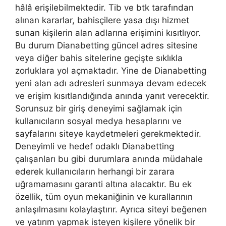
hâlâ erişilebilmektedir. Tib ve btk tarafından
alınan kararlar, bahisçilere yasa dışı hizmet
sunan kişilerin alan adlarına erişimini kısıtlıyor.
Bu durum Dianabetting güncel adres sitesine
veya diğer bahis sitelerine geçişte sıklıkla
zorluklara yol açmaktadır. Yine de Dianabetting
yeni alan adı adresleri sunmaya devam edecek
ve erişim kısıtlandığında anında yanıt verecektir.
Sorunsuz bir giriş deneyimi sağlamak için
kullanıcıların sosyal medya hesaplarını ve
sayfalarını siteye kaydetmeleri gerekmektedir.
Deneyimli ve hedef odaklı Dianabetting
çalışanları bu gibi durumlara anında müdahale
ederek kullanıcıların herhangi bir zarara
uğramamasını garanti altına alacaktır. Bu ek
özellik, tüm oyun mekaniğinin ve kurallarının
anlaşılmasını kolaylaştırır. Ayrıca siteyi beğenen
ve yatırım yapmak isteyen kişilere yönelik bir