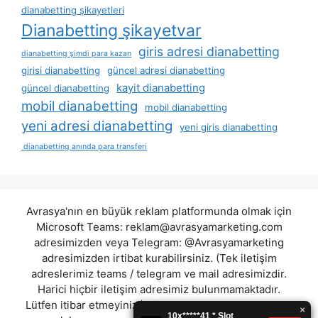
dianabetting şikayetleri
Dianabetting şikayetvar
giris adresi dianabetting
dianabetting şimdi para kazan
girisi dianabetting
güncel adresi dianabetting
kayit dianabetting
güncel dianabetting
mobil dianabetting
mobil dianabetting
yeni adresi dianabetting
yeni giris dianabetting
dianabetting anında para transferi
Avrasya'nın en büyük reklam platformunda olmak için
Microsoft Teams:
reklam@avrasyamarketing.com
adresimizden veya Telegram: @Avrasyamarketing
adresimizden irtibat kurabilirsiniz. (Tek iletişim
adreslerimiz teams / telegram ve mail adresimizdir.
Harici hiçbir iletişim adresimiz bulunmamaktadır.
Lütfen itibar etmeyiniz.) Türkiye yasalarına göre 7258