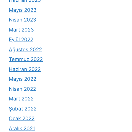
Haziran 2023
Mayıs 2023
Nisan 2023
Mart 2023
Eylül 2022
Ağustos 2022
Temmuz 2022
Haziran 2022
Mayıs 2022
Nisan 2022
Mart 2022
Şubat 2022
Ocak 2022
Aralık 2021