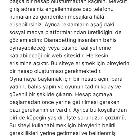
başka bir hesap oluşturmaktan kaçının. Mevcut
giriş adresiniz engellenmişse cep telefonu
numaranıza gönderilen mesajlara hâlâ
erişebilirsiniz. Ayrıca reklamların aşağıdaki
sosyal medya platformlarından üretildiğini de
gözlemledim: Dianabetting insanların bahis
oynayabileceği veya casino faaliyetlerine
katılabileceği bir web sitesidir. Herkesin
erişimine açıktır. Bu siteye erişmek için bireylerin
bir hesap oluşturması gerekmektedir.
Oynamaya başlamak için bir hesap açın, para
yatırın, bahis yapın ve oyunun tadını kolay ve
güvenli bir şekilde çıkarın. Hesap açmaya
başlamadan önce yerine getirilmesi gereken
bazı gereksinimler vardır. Ayrıca bu koşullardan
biri de köpeğin yaşıdır. İşte sorunuzun çözümü.
Bu siteyi kullanabilmek için bireylerin belirli
gereklilikleri yerine getirmesi ve belirlenmiş