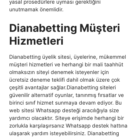
yasal prosedürlere uyması gerektiğini
unutmamak önemlidir.
Dianabetting Müşteri
Hizmetleri
Dianabetting üyelik sitesi, üyelerine, mükemmel
müşteri hizmetleri ve herhangi bir mali taahhüt
olmaksızın siteyi denemek isteyenler için
ücretsiz deneme teklifi dahil olmak üzere çok
çeşitli avantajlar sağlar.Dianabetting siteleri
güvenilir alternatif oyunlar, tanınmış fırsatlar ve
birinci sınıf hizmet sunmaya devam ediyor. Bu
web sitesi Whatsapp desteği aracılığıyla size
yardımcı olacaktır. Siteye erişimde herhangi bir
zorlukla karşılaşırsanız Whatsapp destek hattına
ulaşarak yardım isteyebilirsiniz. Dianabetting