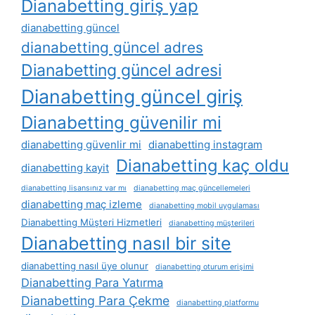
Dianabetting giriş yap
dianabetting güncel
dianabetting güncel adres
Dianabetting güncel adresi
Dianabetting güncel giriş
Dianabetting güvenilir mi
dianabetting güvenlir mi
dianabetting instagram
Dianabetting kaç oldu
dianabetting kayit
dianabetting lisansınız var mı
dianabetting maç güncellemeleri
dianabetting maç izleme
dianabetting mobil uygulaması
Dianabetting Müşteri Hizmetleri
dianabetting müşterileri
Dianabetting nasıl bir site
dianabetting nasıl üye olunur
dianabetting oturum erişimi
Dianabetting Para Yatırma
Dianabetting Para Çekme
dianabetting platformu