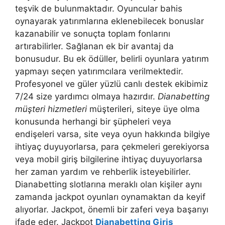
teşvik de bulunmaktadır. Oyuncular bahis
oynayarak yatırımlarına eklenebilecek bonuslar
kazanabilir ve sonuçta toplam fonlarını
artırabilirler. Sağlanan ek bir avantaj da
bonusudur. Bu ek ödüller, belirli oyunlara yatırım
yapmayı seçen yatırımcılara verilmektedir.
Profesyonel ve güler yüzlü canlı destek ekibimiz
7/24 size yardımcı olmaya hazırdır.
Dianabetting
müşteri hizmetleri
müşterileri, siteye üye olma
konusunda herhangi bir şüpheleri veya
endişeleri varsa, site veya oyun hakkında bilgiye
ihtiyaç duyuyorlarsa, para çekmeleri gerekiyorsa
veya mobil giriş bilgilerine ihtiyaç duyuyorlarsa
her zaman yardım ve rehberlik isteyebilirler.
Dianabetting slotlarına meraklı olan kişiler aynı
zamanda jackpot oyunları oynamaktan da keyif
alıyorlar. Jackpot, önemli bir zaferi veya başarıyı
ifade eder. Jackpot
Dianabetting Giriş