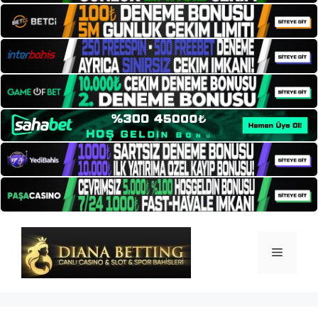
İçeriğe
atla
Menü