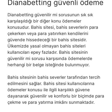
Dianabetting güvenli ödeme
Dianabetting güvenilir mi sorusunun sık sık
karşılaşıldığı bir diğer konu ödemeler
konusudur. Bahis sitesi, bahis severlerin para
çekerken veya para yatırırken kendilerini
güvende hissedeceği bir bahis sitesidir.
Ülkemizde yasal olmayan bahis siteleri
kullanıcıları epey fazladır. Bahis sitesinin
güvenilir mi sorusu karşısında ödemelerde
herhangi bir belge isteğinde bulunmuyor.
Bahis sitesinin bahis severler tarafından tercih
edilmesini sağlar. Bahis sitesi kullanıcılarına
ödemeler konusu ile ilgili karşılıklı güvene
dayanarak güvenilir ve konforlu bir biçimde para
çekme ve para yatırma imkânı sunmaktadır.