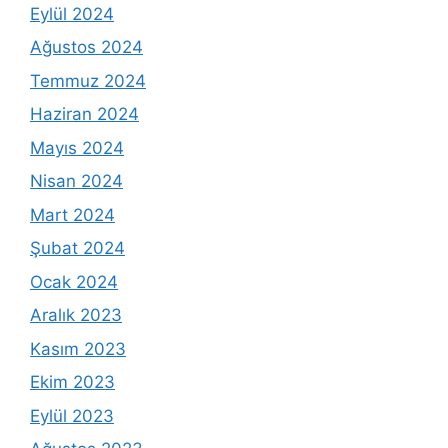
Eylül 2024
Ağustos 2024
Temmuz 2024
Haziran 2024
Mayıs 2024
Nisan 2024
Mart 2024
Şubat 2024
Ocak 2024
Aralık 2023
Kasım 2023
Ekim 2023
Eylül 2023