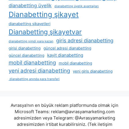
dianabetting üyelik
dianabetting üyelik avantajları
Dianabetting şikayet
dianabetting şikayetleri
Dianabetting şikayetvar
giris adresi dianabetting
dianabetting şimdi para kazan
girisi dianabetting
güncel adresi dianabetting
kayit dianabetting
güncel dianabetting
mobil dianabetting
mobil dianabetting
yeni adresi dianabetting
yeni giris dianabetting
dianabetting anında para transferi
Avrasya'nın en büyük reklam platformunda olmak için
Microsoft Teams:
reklam@avrasyamarketing.com
adresimizden veya Telegram: @Avrasyamarketing
adresimizden irtibat kurabilirsiniz. (Tek iletişim