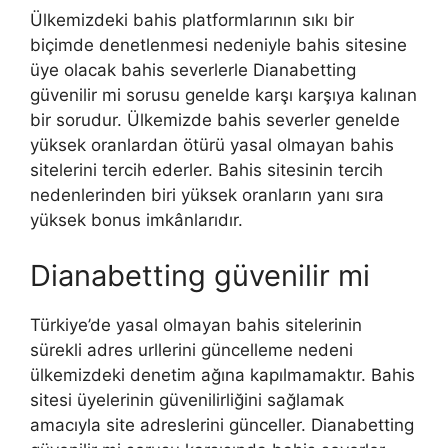
Ülkemizdeki bahis platformlarının sıkı bir
biçimde denetlenmesi nedeniyle bahis sitesine
üye olacak bahis severlerle Dianabetting
güvenilir mi sorusu genelde karşı karşıya kalınan
bir sorudur. Ülkemizde bahis severler genelde
yüksek oranlardan ötürü yasal olmayan bahis
sitelerini tercih ederler. Bahis sitesinin tercih
nedenlerinden biri yüksek oranların yanı sıra
yüksek bonus imkânlarıdır.
Dianabetting güvenilir mi
Türkiye’de yasal olmayan bahis sitelerinin
sürekli adres urllerini güncelleme nedeni
ülkemizdeki denetim ağına kapılmamaktır. Bahis
sitesi üyelerinin güvenilirliğini sağlamak
amacıyla site adreslerini günceller. Dianabetting