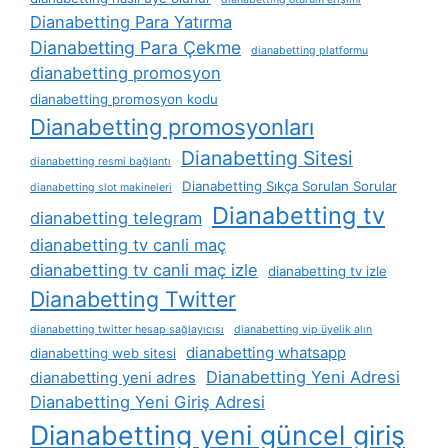
Dianabetting Para Yatırma
Dianabetting Para Çekme
dianabetting platformu
dianabetting promosyon
dianabetting promosyon kodu
Dianabetting promosyonları
Dianabetting Sitesi
dianabetting resmi bağlantı
Dianabetting Sıkça Sorulan Sorular
dianabetting slot makineleri
Dianabetting tv
dianabetting telegram
dianabetting tv canli maç
dianabetting tv canli maç izle
dianabetting tv izle
Dianabetting Twitter
dianabetting twitter hesap sağlayıcısı
dianabetting vip üyelik alın
dianabetting whatsapp
dianabetting web sitesi
Dianabetting Yeni Adresi
dianabetting yeni adres
Dianabetting Yeni Giriş Adresi
Dianabetting yeni güncel giriş