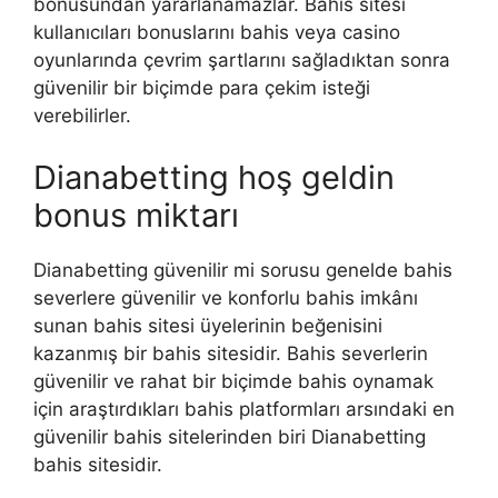
bonusundan yararlanamazlar. Bahis sitesi
kullanıcıları bonuslarını bahis veya casino
oyunlarında çevrim şartlarını sağladıktan sonra
güvenilir bir biçimde para çekim isteği
verebilirler.
Dianabetting hoş geldin
bonus miktarı
Dianabetting güvenilir mi sorusu genelde bahis
severlere güvenilir ve konforlu bahis imkânı
sunan bahis sitesi üyelerinin beğenisini
kazanmış bir bahis sitesidir. Bahis severlerin
güvenilir ve rahat bir biçimde bahis oynamak
için araştırdıkları bahis platformları arsındaki en
güvenilir bahis sitelerinden biri Dianabetting
bahis sitesidir.