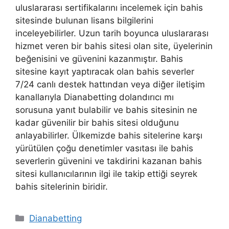
uluslararası sertifikalarını incelemek için bahis
sitesinde bulunan lisans bilgilerini
inceleyebilirler. Uzun tarih boyunca uluslararası
hizmet veren bir bahis sitesi olan site, üyelerinin
beğenisini ve güvenini kazanmıştır. Bahis
sitesine kayıt yaptıracak olan bahis severler
7/24 canlı destek hattından veya diğer iletişim
kanallarıyla Dianabetting dolandırıcı mı
sorusuna yanıt bulabilir ve bahis sitesinin ne
kadar güvenilir bir bahis sitesi olduğunu
anlayabilirler. Ülkemizde bahis sitelerine karşı
yürütülen çoğu denetimler vasıtası ile bahis
severlerin güvenini ve takdirini kazanan bahis
sitesi kullanıcılarının ilgi ile takip ettiği seyrek
bahis sitelerinin biridir.
Kategoriler
Dianabetting