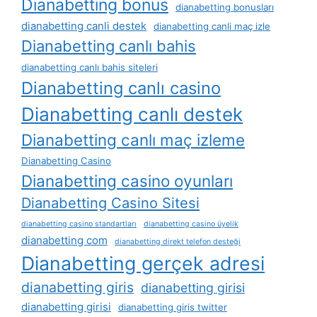
Dianabetting bonus
dianabetting bonusları
dianabetting canli destek
dianabetting canli maç izle
Dianabetting canlı bahis
dianabetting canlı bahis siteleri
Dianabetting canlı casino
Dianabetting canlı destek
Dianabetting canlı maç izleme
Dianabetting Casino
Dianabetting casino oyunları
Dianabetting Casino Sitesi
dianabetting casino standartları
dianabetting casino üyelik
dianabetting com
dianabetting direkt telefon desteği
Dianabetting gerçek adresi
dianabetting giris
dianabetting girisi
dianabetting girisi
dianabetting giris twitter