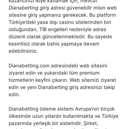
kazancınızı ikiye katlamak için, mevcut
Dianabetting giriş adresi güvenebilir misin
web
sitesine giriş yapmanız gerekecek. Bu platform
Türkiye’deki yasa dışı casino sitelerinden biri
olduğundan, TİB engelleri nedeniyle adres
düzenli olarak güncellenmektedir. Bu sayede
kesintisiz olarak bahis yapmaya devam
edebilirsiniz.
Dianabetting.com adresindeki web sitesini
ziyaret edin ve yukarıdaki tüm premium
hizmetlerin keyfini çıkarın. Web sitemizi ziyaret
edin ve yeni Dianabetting giriş adresinizi takip
edin.
Dianabetting ödeme sistemi Avrupa’nın birçok
ülkesinde uzun yıllardır kullanılmakta ve Türkiye
pazarında yerleşik bir sistemdir. Şirket,