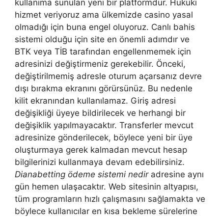
kullanıma sunulan yeni bir platformdur. Hukuki
hizmet veriyoruz ama ülkemizde casino yasal
olmadığı için buna engel oluyoruz. Canlı bahis
sistemi olduğu için site en önemli adımdır ve
BTK veya TİB tarafından engellenmemek için
adresinizi değiştirmeniz gerekebilir. Önceki,
değiştirilmemiş adresle oturum açarsanız devre
dışı bırakma ekranını görürsünüz. Bu nedenle
kilit ekranından kullanılamaz. Giriş adresi
değişikliği üyeye bildirilecek ve herhangi bir
değişiklik yapılmayacaktır. Transferler mevcut
adresinize gönderilecek, böylece yeni bir üye
oluşturmaya gerek kalmadan mevcut hesap
bilgilerinizi kullanmaya devam edebilirsiniz.
Dianabetting ödeme sistemi nedir
adresine aynı
gün hemen ulaşacaktır. Web sitesinin altyapısı,
tüm programların hızlı çalışmasını sağlamakta ve
böylece kullanıcılar en kısa bekleme sürelerine