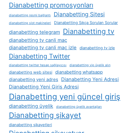
Dianabetting promosyonları
Dianabetting Sitesi
dianabetting resmi bağlantı
Dianabetting Sıkça Sorulan Sorular
dianabetting slot makineleri
Dianabetting tv
dianabetting telegram
dianabetting tv canli maç
dianabetting tv canli maç izle
dianabetting tv izle
Dianabetting Twitter
dianabetting twitter hesap sağlayıcısı
dianabetting vip üyelik alın
dianabetting whatsapp
dianabetting web sitesi
Dianabetting Yeni Adresi
dianabetting yeni adres
Dianabetting Yeni Giriş Adresi
Dianabetting yeni güncel giriş
dianabetting üyelik
dianabetting üyelik avantajları
Dianabetting şikayet
dianabetting şikayetleri