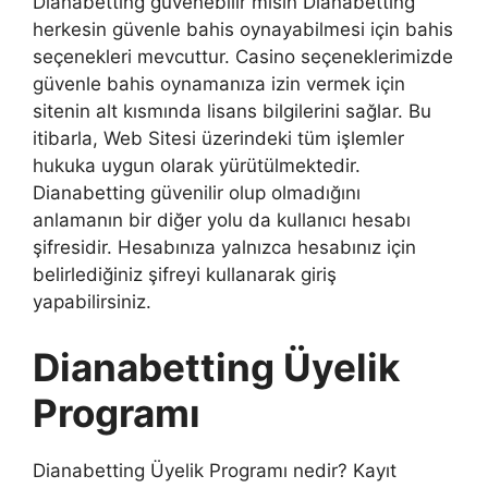
Dianabetting güvenebilir misin Dianabetting
herkesin güvenle bahis oynayabilmesi için bahis
seçenekleri mevcuttur. Casino seçeneklerimizde
güvenle bahis oynamanıza izin vermek için
sitenin alt kısmında lisans bilgilerini sağlar. Bu
itibarla, Web Sitesi üzerindeki tüm işlemler
hukuka uygun olarak yürütülmektedir.
Dianabetting güvenilir olup olmadığını
anlamanın bir diğer yolu da kullanıcı hesabı
şifresidir. Hesabınıza yalnızca hesabınız için
belirlediğiniz şifreyi kullanarak giriş
yapabilirsiniz.
Dianabetting Üyelik
Programı
Dianabetting Üyelik Programı nedir? Kayıt