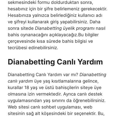
sekmesindeki formu doldurduktan sonra,
hesabınız için bir şifre belirlemeniz gerekecektir.
Hesabınıza yalnızca belirlediğiniz kullanıcı adı
ve şifreyi kullanarak giriş yapabilirsiniz. Daha
sonra sitede
Dianabetting üyelik programı
nasıl
bahis oynanacağını açıklayacağız.Bu bilgiler
çerçevesinde kısa sürede bahis bilgisi ve
tecrübesi edinebilirsiniz.
Dianabetting Canlı Yardım
Dianabetting Canlı Yardım var mı?
Dianabetting
canlı yardım
üye yaş kısıtlamalarına gelince,
kurallar 18 yaş ve üstü bahisçilerin siteye üye
olmasına izin vermektedir. Ayrıca canlı destek
uygulamasından yaş sınırını da öğrenebilirsiniz.
Web sitesi canlı sohbet uygulaması, web
sitesinin sağ alt köşesindeki bir seçenektir. Bu,