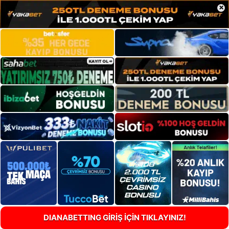
×
DIANABETTING GİRİŞ İÇİN TIKLAYINIZ!