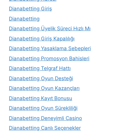
Dianabetting Giriş
Dianabetting
Dianabetting Üyelik Süreci Hızlı Mı
Dianabetting Giriş Kapalılığı
Dianabetting Yasaklama Sebepleri
Dianabetting Promosyon Bahisleri
Dianabetting Telgraf Hattı
Dianabetting Oyun Desteği
Dianabetting Oyun Kazançları
Dianabetting Kayıt Bonusu
Dianabetting Oyun Sürekliliği
Dianabetting Deneyimli Casino
Dianabetting Canlı Seçenekler