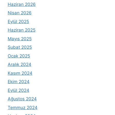
Haziran 2026
Nisan 2026
Eylül 2025
Haziran 2025
Mayıs 2025
Şubat 2025
Ocak 2025
Aralık 2024
Kasım 2024
Ekim 2024
Eylül 2024
Ağustos 2024
Temmuz 2024