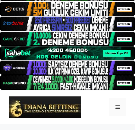
İçeriğe
atla
Menü