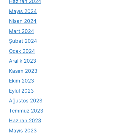
Haziran 2024
Mayıs 2024
Nisan 2024
Mart 2024
Şubat 2024
Ocak 2024
Aralık 2023
Kasım 2023
Ekim 2023
Eylül 2023
Ağustos 2023
Temmuz 2023
Haziran 2023
Mayıs 2023