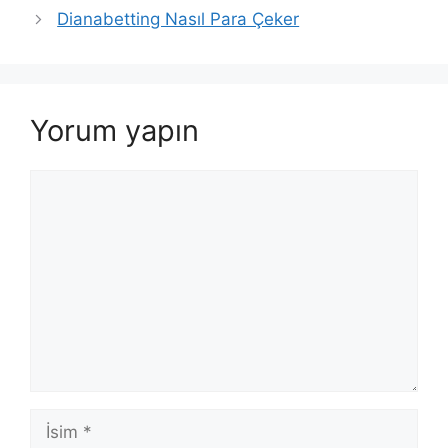
Dianabetting Nasıl Para Çeker
Yorum yapın
Yorum
İsim