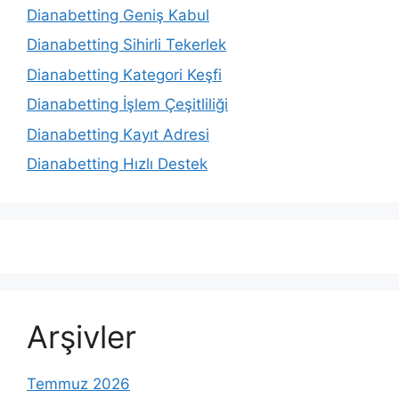
Dianabetting Geniş Kabul
Dianabetting Sihirli Tekerlek
Dianabetting Kategori Keşfi
Dianabetting İşlem Çeşitliliği
Dianabetting Kayıt Adresi
Dianabetting Hızlı Destek
Arşivler
Temmuz 2026