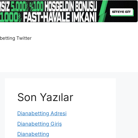
betting Twitter
Son Yazılar
Dianabetting Adresi
Dianabetting Giriş
Dianabetting