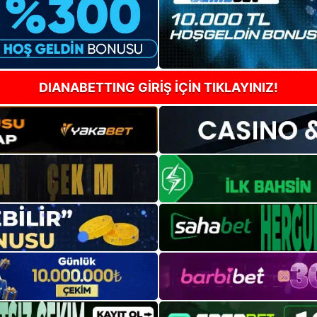
DIANABETTING GİRİŞ İÇİN TIKLAYINIZ!