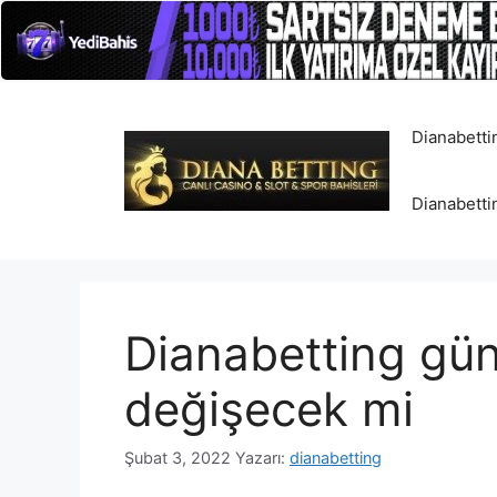
İçeriğe
atla
Dianabetti
Dianabetti
Dianabetting gün
değişecek mi
Şubat 3, 2022
Yazarı:
dianabetting