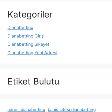
Kategoriler
Dianabetting
Dianabetting Giriş
Dianabetting Şikayet
Dianabetting Yeni Adresi
Etiket Bulutu
adresi dianabetting
bahis sitesi dianabetting