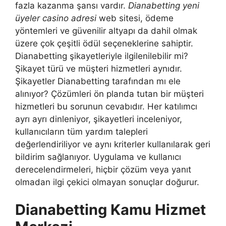
fazla kazanma şansı vardır.
Dianabetting yeni
üyeler casino adresi
web sitesi, ödeme
yöntemleri ve güvenilir altyapı da dahil olmak
üzere çok çeşitli ödül seçeneklerine sahiptir.
Dianabetting şikayetleriyle ilgilenilebilir mi?
Şikayet türü ve müşteri hizmetleri aynıdır.
Şikayetler Dianabetting tarafından mı ele
alınıyor? Çözümleri ön planda tutan bir müşteri
hizmetleri bu sorunun cevabıdır. Her katılımcı
ayrı ayrı dinleniyor, şikayetleri inceleniyor,
kullanıcıların tüm yardım talepleri
değerlendiriliyor ve aynı kriterler kullanılarak geri
bildirim sağlanıyor. Uygulama ve kullanıcı
derecelendirmeleri, hiçbir çözüm veya yanıt
olmadan ilgi çekici olmayan sonuçlar doğurur.
Dianabetting Kamu Hizmet