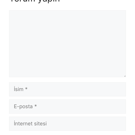
Yorum
İsim
E-
posta
İnternet
sitesi