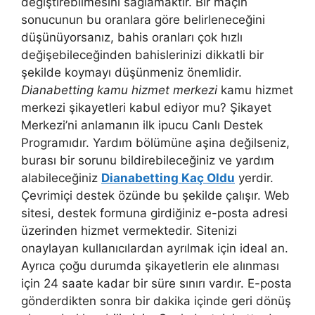
değiştirebilmesini sağlamaktır. Bir maçın
sonucunun bu oranlara göre belirleneceğini
düşünüyorsanız, bahis oranları çok hızlı
değişebileceğinden bahislerinizi dikkatli bir
şekilde koymayı düşünmeniz önemlidir.
Dianabetting kamu hizmet merkezi
kamu hizmet
merkezi şikayetleri kabul ediyor mu? Şikayet
Merkezi’ni anlamanın ilk ipucu Canlı Destek
Programıdır. Yardım bölümüne aşina değilseniz,
burası bir sorunu bildirebileceğiniz ve yardım
alabileceğiniz
Dianabetting Kaç Oldu
yerdir.
Çevrimiçi destek özünde bu şekilde çalışır. Web
sitesi, destek formuna girdiğiniz e-posta adresi
üzerinden hizmet vermektedir. Sitenizi
onaylayan kullanıcılardan ayrılmak için ideal an.
Ayrıca çoğu durumda şikayetlerin ele alınması
için 24 saate kadar bir süre sınırı vardır. E-posta
gönderdikten sonra bir dakika içinde geri dönüş