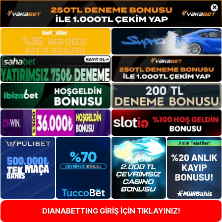
×
DIANABETTING GİRİŞ İÇİN TIKLAYINIZ!