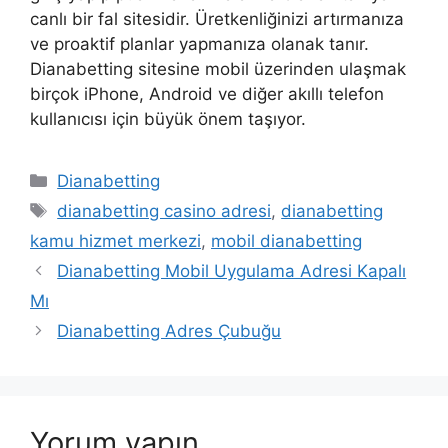
canlı bir fal sitesidir. Üretkenliğinizi artırmanıza
ve proaktif planlar yapmanıza olanak tanır.
Dianabetting sitesine mobil üzerinden ulaşmak
birçok iPhone, Android ve diğer akıllı telefon
kullanıcısı için büyük önem taşıyor.
Kategoriler
Dianabetting
Etiketler
dianabetting casino adresi
,
dianabetting
kamu hizmet merkezi
,
mobil dianabetting
Yazı
Dianabetting Mobil Uygulama Adresi Kapalı
dolaşımı
Mı
Dianabetting Adres Çubuğu
Yorum yapın