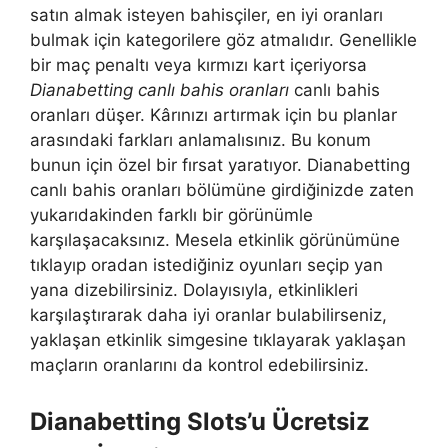
satın almak isteyen bahisçiler, en iyi oranları
bulmak için kategorilere göz atmalıdır. Genellikle
bir maç penaltı veya kırmızı kart içeriyorsa
Dianabetting canlı bahis oranları
canlı bahis
oranları düşer. Kârınızı artırmak için bu planlar
arasındaki farkları anlamalısınız. Bu konum
bunun için özel bir fırsat yaratıyor. Dianabetting
canlı bahis oranları bölümüne girdiğinizde zaten
yukarıdakinden farklı bir görünümle
karşılaşacaksınız. Mesela etkinlik görünümüne
tıklayıp oradan istediğiniz oyunları seçip yan
yana dizebilirsiniz. Dolayısıyla, etkinlikleri
karşılaştırarak daha iyi oranlar bulabilirseniz,
yaklaşan etkinlik simgesine tıklayarak yaklaşan
maçların oranlarını da kontrol edebilirsiniz.
Dianabetting Slots’u Ücretsiz