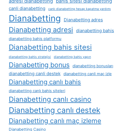
adresi dianabetting
bahis sitesi dianabetting
canli dianabetting
canlı dianabetting hesap kapatma yardımı
Dianabetting
Dianabetting adres
Dianabetting adresi
dianabetting bahis
dianabetting bahis platformu
Dianabetting bahis sitesi
dianabetting bahis stratejisi
dianabetting bahis yapın
Dianabetting bonus
dianabetting bonusları
dianabetting canli destek
dianabetting canli maç izle
Dianabetting canlı bahis
dianabetting canlı bahis siteleri
Dianabetting canlı casino
Dianabetting canlı destek
Dianabetting canlı maç izleme
Dianabetting Casino