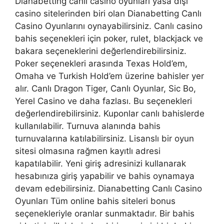
Dianabetting canlı casino oyunları yasa dışı
casino sitelerinden biri olan Dianabetting Canlı
Casino Oyunlarını oynayabilirsiniz. Canlı casino
bahis seçenekleri için poker, rulet, blackjack ve
bakara seçeneklerini değerlendirebilirsiniz.
Poker seçenekleri arasında Texas Hold’em,
Omaha ve Turkish Hold’em üzerine bahisler yer
alır. Canlı Dragon Tiger, Canlı Oyunlar, Sic Bo,
Yerel Casino ve daha fazlası. Bu seçenekleri
değerlendirebilirsiniz. Kuponlar canlı bahislerde
kullanılabilir. Turnuva alanında bahis
turnuvalarına katılabilirsiniz. Lisanslı bir oyun
sitesi olmasına rağmen kayıtlı adresi
kapatılabilir. Yeni giriş adresinizi kullanarak
hesabınıza giriş yapabilir ve bahis oynamaya
devam edebilirsiniz. Dianabetting Canlı Casino
Oyunları Tüm online bahis siteleri bonus
seçenekleriyle oranlar sunmaktadır. Bir bahis