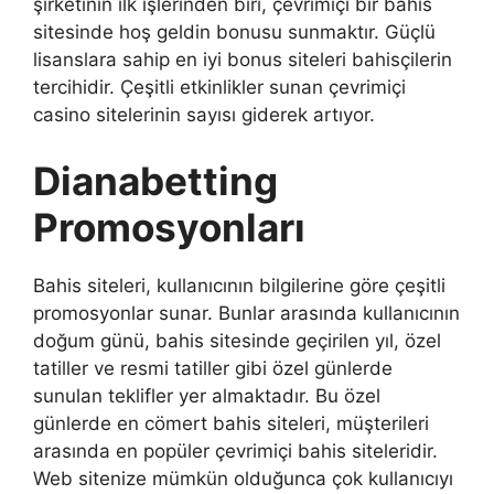
şirketinin ilk işlerinden biri, çevrimiçi bir bahis
sitesinde hoş geldin bonusu sunmaktır. Güçlü
lisanslara sahip en iyi bonus siteleri bahisçilerin
tercihidir. Çeşitli etkinlikler sunan çevrimiçi
casino sitelerinin sayısı giderek artıyor.
Dianabetting
Promosyonları
Bahis siteleri, kullanıcının bilgilerine göre çeşitli
promosyonlar sunar. Bunlar arasında kullanıcının
doğum günü, bahis sitesinde geçirilen yıl, özel
tatiller ve resmi tatiller gibi özel günlerde
sunulan teklifler yer almaktadır. Bu özel
günlerde en cömert bahis siteleri, müşterileri
arasında en popüler çevrimiçi bahis siteleridir.
Web sitenize mümkün olduğunca çok kullanıcıyı