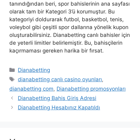
tanındığından beri, spor bahislerinin ana sayfası
olarak tam bir Kategori 3’ü korumuştur. Bu
kategoriyi doldurarak futbol, ​​basketbol, ​​tenis,
voleybol gibi çeşitli spor dallarına yönelik kupon
oluşturabilirsiniz. Dianabetting canlı bahisler için
de yeterli limitler belirlemiştir. Bu, bahisçilerin
kaçırmaması gereken harika bir fırsat.
Kategoriler
Dianabetting
Etiketler
dianabetting canlı casino oyunları
,
dianabetting com
,
Dianabetting promosyonları
Yazı
Dianabetting Bahis Giriş Adresi
dolaşımı
Dianabetting Hesabınız Kapatıldı