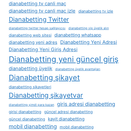
dianabetting tv canli maç
dianabetting tv canli maç izle
dianabetting tv izle
Dianabetting Twitter
dianabetting twitter hesap sağlayıcısı
dianabetting vip üyelik alın
dianabetting whatsapp
dianabetting web sitesi
Dianabetting Yeni Adresi
dianabetting yeni adres
Dianabetting Yeni Giriş Adresi
Dianabetting yeni güncel giriş
dianabetting üyelik
dianabetting üyelik avantajları
Dianabetting şikayet
dianabetting şikayetleri
Dianabetting şikayetvar
giris adresi dianabetting
dianabetting şimdi para kazan
girisi dianabetting
güncel adresi dianabetting
kayit dianabetting
güncel dianabetting
mobil dianabetting
mobil dianabetting