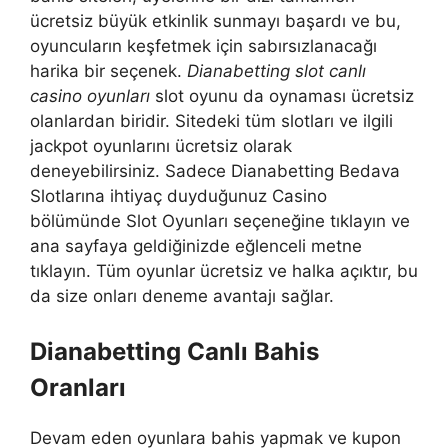
ücretsiz büyük etkinlik sunmayı başardı ve bu,
oyuncuların keşfetmek için sabırsızlanacağı
harika bir seçenek.
Dianabetting slot canlı
casino oyunları
slot oyunu da oynaması ücretsiz
olanlardan biridir. Sitedeki tüm slotları ve ilgili
jackpot oyunlarını ücretsiz olarak
deneyebilirsiniz. Sadece Dianabetting Bedava
Slotlarına ihtiyaç duyduğunuz Casino
bölümünde Slot Oyunları seçeneğine tıklayın ve
ana sayfaya geldiğinizde eğlenceli metne
tıklayın. Tüm oyunlar ücretsiz ve halka açıktır, bu
da size onları deneme avantajı sağlar.
Dianabetting Canlı Bahis
Oranları
Devam eden oyunlara bahis yapmak ve kupon