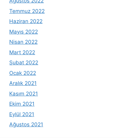
Ağustos 2022
Temmuz 2022
Haziran 2022
Mayıs 2022
Nisan 2022
Mart 2022
Şubat 2022
Ocak 2022
Aralık 2021
Kasım 2021
Ekim 2021
Eylül 2021
Ağustos 2021