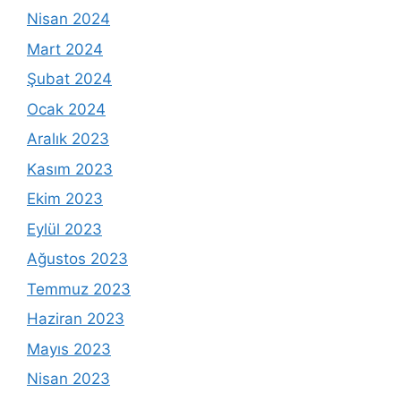
Nisan 2024
Mart 2024
Şubat 2024
Ocak 2024
Aralık 2023
Kasım 2023
Ekim 2023
Eylül 2023
Ağustos 2023
Temmuz 2023
Haziran 2023
Mayıs 2023
Nisan 2023