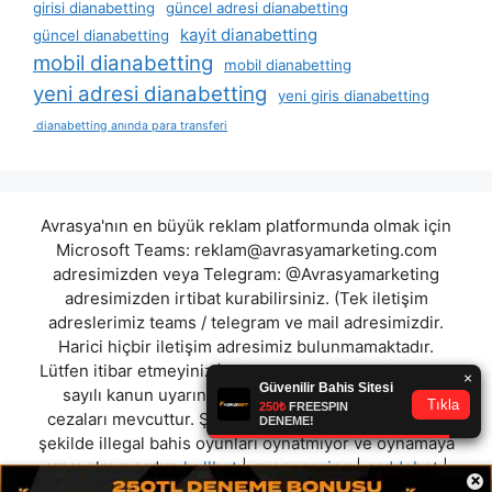
girisi dianabetting
güncel adresi dianabetting
kayit dianabetting
güncel dianabetting
mobil dianabetting
mobil dianabetting
yeni adresi dianabetting
yeni giris dianabetting
dianabetting anında para transferi
Avrasya'nın en büyük reklam platformunda olmak için
Microsoft Teams:
reklam@avrasyamarketing.com
adresimizden veya Telegram: @Avrasyamarketing
adresimizden irtibat kurabilirsiniz. (Tek iletişim
adreslerimiz teams / telegram ve mail adresimizdir.
Harici hiçbir iletişim adresimiz bulunmamaktadır.
Lütfen itibar etmeyiniz.) Türkiye yasalarına göre 7258
sayılı kanun uyarınca yasa dışı bahis oynamanın
cezaları mevcuttur. Şu an bulunduğunuz site hiç bir
şekilde illegal bahis oyunları oynatmıyor ve oynamaya
aracı olmuyordur.
hullbet
|
queencasino
|
caddebet
|
×
mrbahis
|
metabet
|
holeybet
|
gazinom
|
bahiskutusu