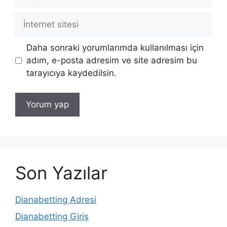
posta
İnternet
sitesi
Daha sonraki yorumlarımda kullanılması için
adım, e-posta adresim ve site adresim bu
tarayıcıya kaydedilsin.
Son Yazılar
Dianabetting Adresi
Dianabetting Giriş