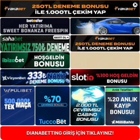
×
DIANABETTING GİRİŞ İÇİN TIKLAYINIZ!