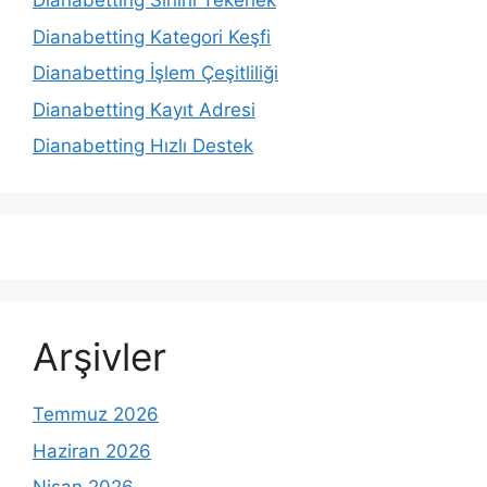
Dianabetting Sihirli Tekerlek
Dianabetting Kategori Keşfi
Dianabetting İşlem Çeşitliliği
Dianabetting Kayıt Adresi
Dianabetting Hızlı Destek
Arşivler
Temmuz 2026
Haziran 2026