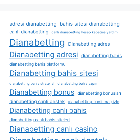
adresi dianabetting
bahis sitesi dianabetting
canli dianabetting
canlı dianabetting hesap kapatma yardımı
Dianabetting
Dianabetting adres
Dianabetting adresi
dianabetting bahis
dianabetting bahis platformu
Dianabetting bahis sitesi
dianabetting bahis stratejisi
dianabetting bahis yapın
Dianabetting bonus
dianabetting bonusları
dianabetting canli destek
dianabetting canli maç izle
Dianabetting canlı bahis
dianabetting canlı bahis siteleri
Dianabetting canlı casino