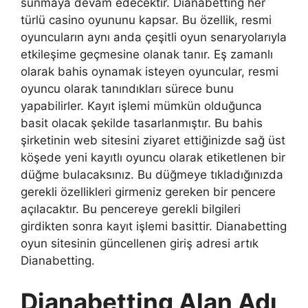
sunmaya devam edecektir. Dianabetting her
türlü casino oyununu kapsar. Bu özellik, resmi
oyuncuların aynı anda çeşitli oyun senaryolarıyla
etkileşime geçmesine olanak tanır. Eş zamanlı
olarak bahis oynamak isteyen oyuncular, resmi
oyuncu olarak tanındıkları sürece bunu
yapabilirler. Kayıt işlemi mümkün olduğunca
basit olacak şekilde tasarlanmıştır. Bu bahis
şirketinin web sitesini ziyaret ettiğinizde sağ üst
köşede yeni kayıtlı oyuncu olarak etiketlenen bir
düğme bulacaksınız. Bu düğmeye tıkladığınızda
gerekli özellikleri girmeniz gereken bir pencere
açılacaktır. Bu pencereye gerekli bilgileri
girdikten sonra kayıt işlemi basittir. Dianabetting
oyun sitesinin güncellenen giriş adresi artık
Dianabetting.
Dianabetting Alan Adı