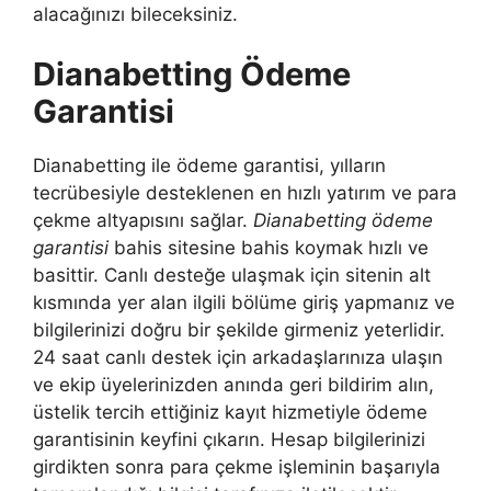
alacağınızı bileceksiniz.
Dianabetting Ödeme
Garantisi
Dianabetting ile ödeme garantisi, yılların
tecrübesiyle desteklenen en hızlı yatırım ve para
çekme altyapısını sağlar.
Dianabetting ödeme
garantisi
bahis sitesine bahis koymak hızlı ve
basittir. Canlı desteğe ulaşmak için sitenin alt
kısmında yer alan ilgili bölüme giriş yapmanız ve
bilgilerinizi doğru bir şekilde girmeniz yeterlidir.
24 saat canlı destek için arkadaşlarınıza ulaşın
ve ekip üyelerinizden anında geri bildirim alın,
üstelik tercih ettiğiniz kayıt hizmetiyle ödeme
garantisinin keyfini çıkarın. Hesap bilgilerinizi
girdikten sonra para çekme işleminin başarıyla