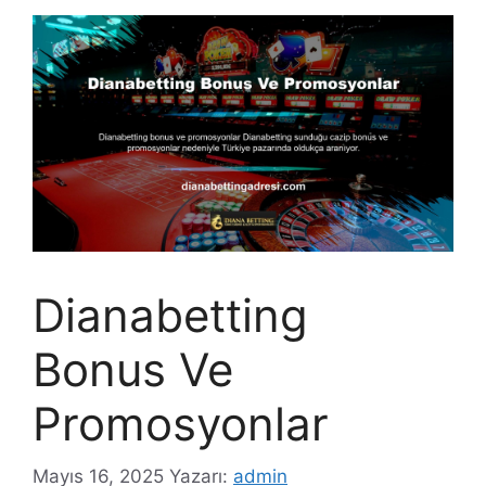
Dianabetting
Bonus Ve
Promosyonlar
Mayıs 16, 2025
Yazarı:
admin