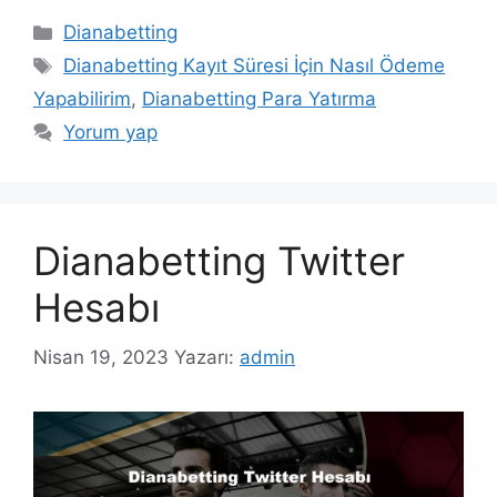
Kategoriler
Dianabetting
Etiketler
Dianabetting Kayıt Süresi İçin Nasıl Ödeme
Yapabilirim
,
Dianabetting Para Yatırma
Yorum yap
Dianabetting Twitter
Hesabı
Nisan 19, 2023
Yazarı:
admin