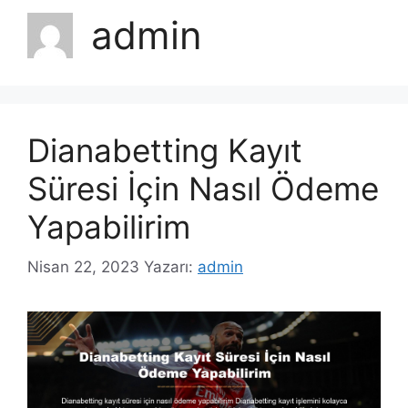
admin
Dianabetting Kayıt
Süresi İçin Nasıl Ödeme
Yapabilirim
Nisan 22, 2023
Yazarı:
admin