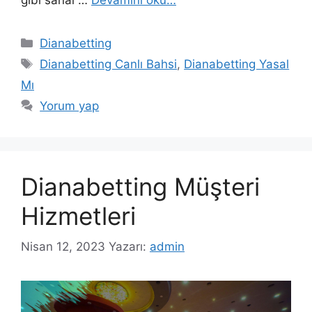
Kategoriler
Dianabetting
Etiketler
Dianabetting Canlı Bahsi
,
Dianabetting Yasal
Mı
Yorum yap
Dianabetting Müşteri
Hizmetleri
Nisan 12, 2023
Yazarı:
admin