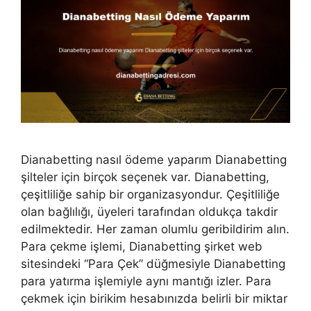
Dianabetting nasıl ödeme yaparım Dianabetting
şilteler için birçok seçenek var. Dianabetting,
çeşitliliğe sahip bir organizasyondur. Çeşitliliğe
olan bağlılığı, üyeleri tarafından oldukça takdir
edilmektedir. Her zaman olumlu geribildirim alın.
Para çekme işlemi, Dianabetting şirket web
sitesindeki “Para Çek” düğmesiyle Dianabetting
para yatırma işlemiyle aynı mantığı izler. Para
çekmek için birikim hesabınızda belirli bir miktar