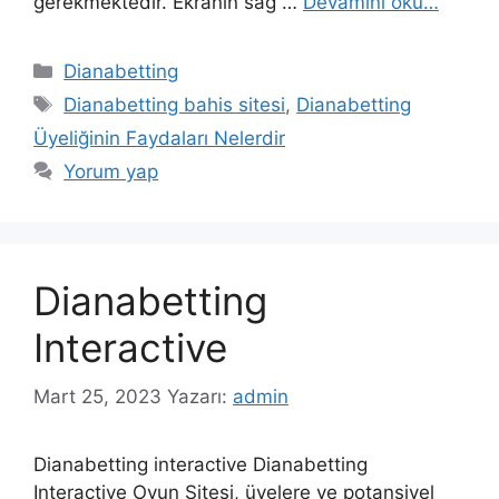
gerekmektedir. Ekranın sağ …
Devamını oku…
Kategoriler
Dianabetting
Etiketler
Dianabetting bahis sitesi
,
Dianabetting
Üyeliğinin Faydaları Nelerdir
Yorum yap
Dianabetting
Interactive
Mart 25, 2023
Yazarı:
admin
Dianabetting interactive Dianabetting
Interactive Oyun Sitesi, üyelere ve potansiyel