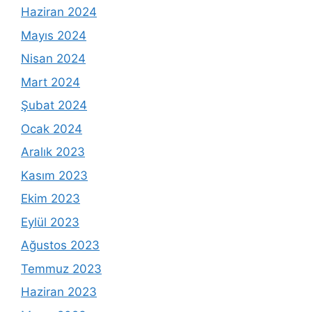
Haziran 2024
Mayıs 2024
Nisan 2024
Mart 2024
Şubat 2024
Ocak 2024
Aralık 2023
Kasım 2023
Ekim 2023
Eylül 2023
Ağustos 2023
Temmuz 2023
Haziran 2023