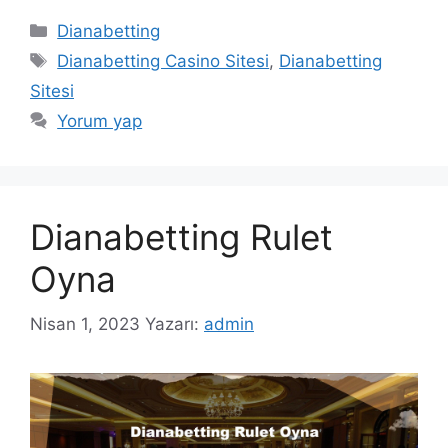
Kategoriler
Dianabetting
Etiketler
Dianabetting Casino Sitesi
,
Dianabetting
Sitesi
Yorum yap
Dianabetting Rulet
Oyna
Nisan 1, 2023
Yazarı:
admin