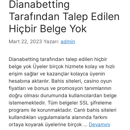
Dianabetting
Tarafından Talep Edilen
Hiçbir Belge Yok
Mart 22, 2023
Yazarı:
admin
Dianabetting tarafından talep edilen hiçbir
belge yok Üyeler birçok hizmete kolay ve hızlı
erişim sağlar ve kazançlar kolayca üyenin
hesabına aktarılır. Bahis siteleri, casino oyun
fiyatları ve bonus ve promosyon tanımlarının
doğru olması durumunda kullanıcılardan belge
istememektedir. Tüm belgeler SSL şifreleme
programı ile korunmaktadır. Canlı bahis siteleri
kullandıkları uygulamalarla alanında farkını
ortaya koyarak üyelerine birçok …
Devamını