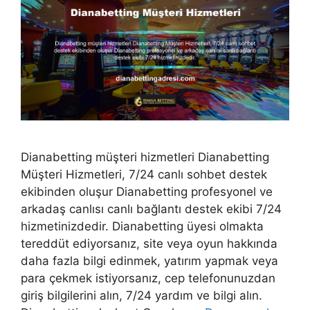
Dianabetting müşteri hizmetleri Dianabetting
Müşteri Hizmetleri, 7/24 canlı sohbet destek
ekibinden oluşur Dianabetting profesyonel ve
arkadaş canlısı canlı bağlantı destek ekibi 7/24
hizmetinizdedir. Dianabetting üyesi olmakta
tereddüt ediyorsanız, site veya oyun hakkında
daha fazla bilgi edinmek, yatırım yapmak veya
para çekmek istiyorsanız, cep telefonunuzdan
giriş bilgilerini alın, 7/24 yardım ve bilgi alın.