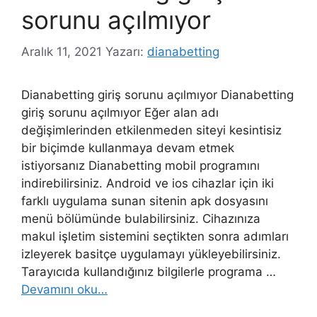
sorunu açılmıyor
Aralık 11, 2021
Yazarı:
dianabetting
Dianabetting giriş sorunu açılmıyor Dianabetting
giriş sorunu açılmıyor Eğer alan adı
değişimlerinden etkilenmeden siteyi kesintisiz
bir biçimde kullanmaya devam etmek
istiyorsanız Dianabetting mobil programını
indirebilirsiniz. Android ve ios cihazlar için iki
farklı uygulama sunan sitenin apk dosyasını
menü bölümünde bulabilirsiniz. Cihazınıza
makul işletim sistemini seçtikten sonra adımları
izleyerek basitçe uygulamayı yükleyebilirsiniz.
Tarayıcıda kullandığınız bilgilerle programa …
Devamını oku…