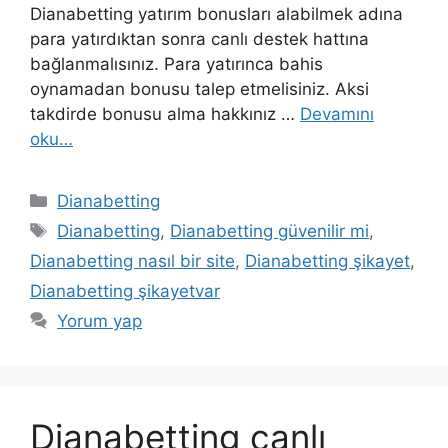
Dianabetting yatırım bonusları alabilmek adına
para yatırdıktan sonra canlı destek hattına
bağlanmalısınız. Para yatırınca bahis
oynamadan bonusu talep etmelisiniz. Aksi
takdirde bonusu alma hakkınız …
Devamını
oku…
Kategoriler
Dianabetting
Etiketler
Dianabetting
,
Dianabetting güvenilir mi
,
Dianabetting nasıl bir site
,
Dianabetting şikayet
,
Dianabetting şikayetvar
Yorum yap
Dianabetting canlı