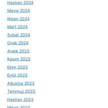
Haziran 2024
Mayıs 2024
Nisan 2024
Mart 2024
Şubat 2024
Ocak 2024
Aralık 2023
Kasım 2023
Ekim 2023
Eylül 2023
Ağustos 2023
Temmuz 2023
Haziran 2023
Mayıs 2023