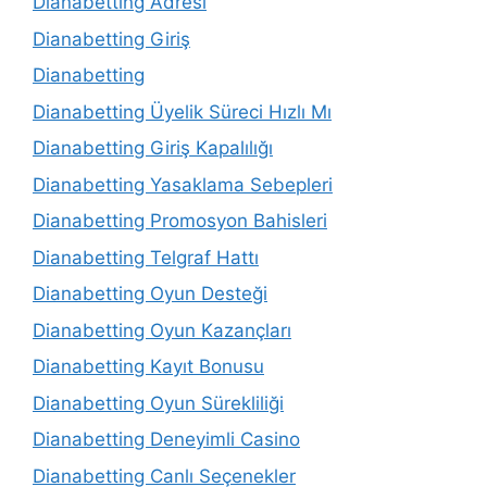
Dianabetting Adresi
Dianabetting Giriş
Dianabetting
Dianabetting Üyelik Süreci Hızlı Mı
Dianabetting Giriş Kapalılığı
Dianabetting Yasaklama Sebepleri
Dianabetting Promosyon Bahisleri
Dianabetting Telgraf Hattı
Dianabetting Oyun Desteği
Dianabetting Oyun Kazançları
Dianabetting Kayıt Bonusu
Dianabetting Oyun Sürekliliği
Dianabetting Deneyimli Casino
Dianabetting Canlı Seçenekler