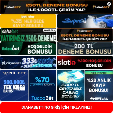
×
DIANABETTING GİRİŞ İÇİN TIKLAYINIZ!