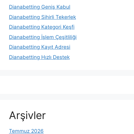
Dianabetting Geniş Kabul
Dianabetting Sihirli Tekerlek
Dianabetting Kategori Keşfi
Dianabetting İşlem Çeşitliliği
Dianabetting Kayıt Adresi
Dianabetting Hızlı Destek
Arşivler
Temmuz 2026