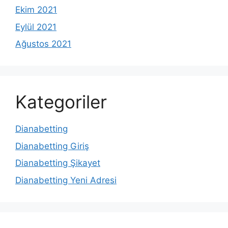
Ekim 2021
Eylül 2021
Ağustos 2021
Kategoriler
Dianabetting
Dianabetting Giriş
Dianabetting Şikayet
Dianabetting Yeni Adresi