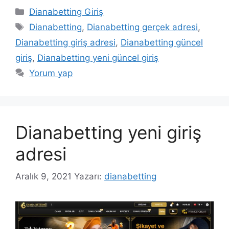
Kategoriler
Dianabetting Giriş
Etiketler
Dianabetting
,
Dianabetting gerçek adresi
,
Dianabetting giriş adresi
,
Dianabetting güncel
giriş
,
Dianabetting yeni güncel giriş
Yorum yap
Dianabetting yeni giriş
adresi
Aralık 9, 2021
Yazarı:
dianabetting