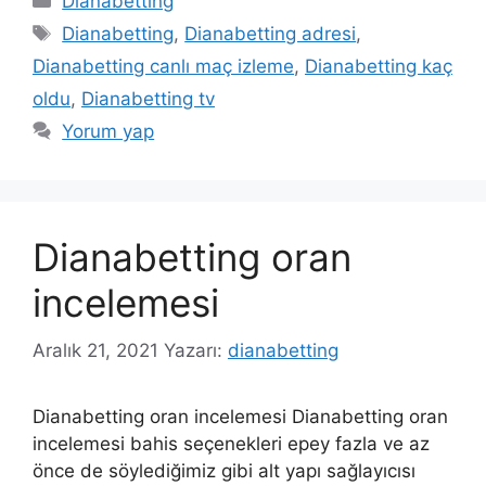
Dianabetting
Etiketler
Dianabetting
,
Dianabetting adresi
,
Dianabetting canlı maç izleme
,
Dianabetting kaç
oldu
,
Dianabetting tv
Yorum yap
Dianabetting oran
incelemesi
Aralık 21, 2021
Yazarı:
dianabetting
Dianabetting oran incelemesi Dianabetting oran
incelemesi bahis seçenekleri epey fazla ve az
önce de söylediğimiz gibi alt yapı sağlayıcısı