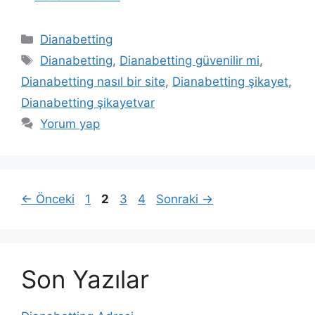
Kategoriler
Dianabetting
Etiketler
Dianabetting
,
Dianabetting güvenilir mi
,
Dianabetting nasıl bir site
,
Dianabetting şikayet
,
Dianabetting şikayetvar
Yorum yap
Yazı
Sayfa
Sayfa
Sayfa
Sayfa
←
Önceki
1
2
3
4
Sonraki
→
dolaşımı
Son Yazılar