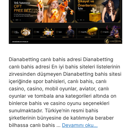
Dianabetting canlı bahis adresi Dianabetting
canlı bahis adresi En iyi bahis siteleri listelerinin
zirvesinden düşmeyen Dianabetting bahis sitesi
içeriğinde spor bahisleri, canlı bahis, canlı
casino, casino, mobil oyunlar, aviator, canlı
oyunlar ve tombala ana kategorileri altında on
binlerce bahis ve casino oyunu seçenekleri
sunulmaktadır. Türkiye’nin resmi bahis
şirketlerinin bünyesine de katılımıyla beraber
bilhassa canlı bahis …
Devamını oku…