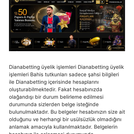
Dianabetting üyelik işlemleri Dianabetting üyelik
işlemleri Bahis tutkunları sadece şahsi bilgileri
ile Dianabetting içerisinde hesaplarını
oluşturabilmektedir. Fakat hesabınızda
olağandışı bir durum belirleme edilmesi
durumunda sizlerden belge isteğinde
bulunulmaktadır. Bu belgeler hesabınızın size ait
olduğunu ve herhangi bir usülsüzlük olmadığını
anlamak amacıyla kullanılmaktadır. Belgelerin