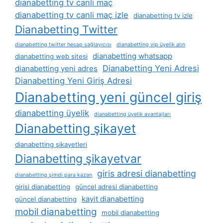
dianabetting tv canli maç
dianabetting tv canli maç izle
dianabetting tv izle
Dianabetting Twitter
dianabetting twitter hesap sağlayıcısı
dianabetting vip üyelik alın
dianabetting whatsapp
dianabetting web sitesi
Dianabetting Yeni Adresi
dianabetting yeni adres
Dianabetting Yeni Giriş Adresi
Dianabetting yeni güncel giriş
dianabetting üyelik
dianabetting üyelik avantajları
Dianabetting şikayet
dianabetting şikayetleri
Dianabetting şikayetvar
giris adresi dianabetting
dianabetting şimdi para kazan
girisi dianabetting
güncel adresi dianabetting
kayit dianabetting
güncel dianabetting
mobil dianabetting
mobil dianabetting