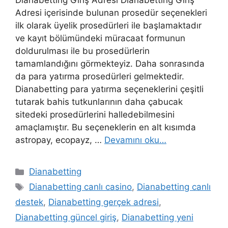
Dianabetting Giriş Adresi Dianabetting Giriş
Adresi içerisinde bulunan prosedür seçenekleri
ilk olarak üyelik prosedürleri ile başlamaktadır
ve kayıt bölümündeki müracaat formunun
doldurulması ile bu prosedürlerin
tamamlandığını görmekteyiz. Daha sonrasında
da para yatırma prosedürleri gelmektedir.
Dianabetting para yatırma seçeneklerini çeşitli
tutarak bahis tutkunlarının daha çabucak
sitedeki prosedürlerini halledebilmesini
amaçlamıştır. Bu seçeneklerin en alt kısımda
astropay, ecopayz, …
Devamını oku…
Kategoriler
Dianabetting
Etiketler
Dianabetting canlı casino
,
Dianabetting canlı
destek
,
Dianabetting gerçek adresi
,
Dianabetting güncel giriş
,
Dianabetting yeni