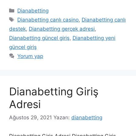
Kategoriler
Dianabetting
Etiketler
Dianabetting canlı casino
,
Dianabetting canlı
destek
,
Dianabetting gerçek adresi
,
Dianabetting güncel giriş
,
Dianabetting yeni
güncel giriş
Yorum yap
Dianabetting Giriş
Adresi
Ağustos 29, 2021
Yazarı:
dianabetting