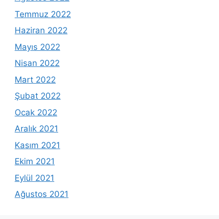
Temmuz 2022
Haziran 2022
Mayıs 2022
Nisan 2022
Mart 2022
Şubat 2022
Ocak 2022
Aralık 2021
Kasım 2021
Ekim 2021
Eylül 2021
Ağustos 2021