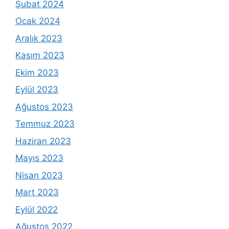
Şubat 2024
Ocak 2024
Aralık 2023
Kasım 2023
Ekim 2023
Eylül 2023
Ağustos 2023
Temmuz 2023
Haziran 2023
Mayıs 2023
Nisan 2023
Mart 2023
Eylül 2022
Ağustos 2022