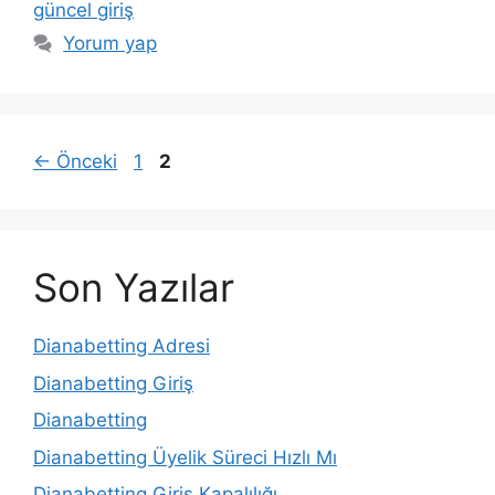
güncel giriş
Yorum yap
Yazı
Sayfa
Sayfa
←
Önceki
1
2
dolaşımı
Son Yazılar
Dianabetting Adresi
Dianabetting Giriş
Dianabetting
Dianabetting Üyelik Süreci Hızlı Mı
Dianabetting Giriş Kapalılığı