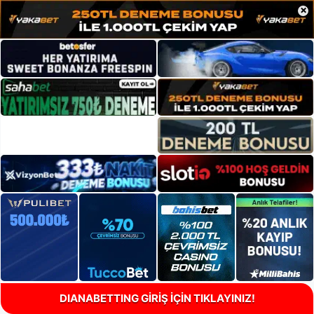
×
DIANABETTING GİRİŞ İÇİN TIKLAYINIZ!